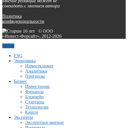
Мнение редакции может не
совпадать с мнением автора
Политика
конфиденциальности
© ООО
«Инвест-Форсайт», 2012-
2026
Меню
ESG
Экономика
Инвестклимат
Аналитика
Прогнозы
Бизнес
Инвестиции
Финансы
Блокчейн
Стартапы
Технологии
Книги
Эксперты
Экспертное мнение
Интервью