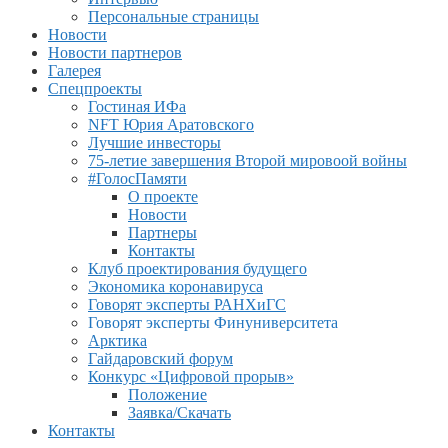
Персональные страницы
Новости
Новости партнеров
Галерея
Спецпроекты
Гостиная ИФа
NFT Юрия Аратовского
Лучшие инвесторы
75-летие завершения Второй мировоой войны
#ГолосПамяти
О проекте
Новости
Партнеры
Контакты
Клуб проектирования будущего
Экономика коронавируса
Говорят эксперты РАНХиГС
Говорят эксперты Финуниверситета
Арктика
Гайдаровский форум
Конкурс «Цифровой прорыв»
Положение
Заявка/Скачать
Контакты