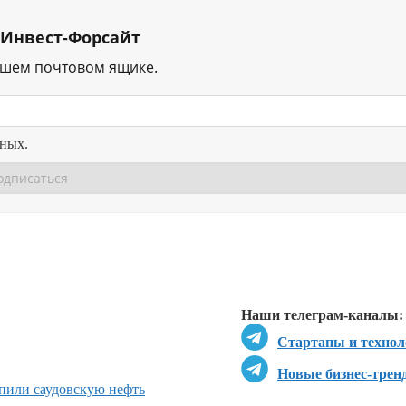
 Инвест-Форсайт
ашем почтовом ящике.
нных.
Перейти в
Перейти в
Д
Наши телеграм-каналы:
Стартапы и технол
Новые бизнес-трен
пили саудовскую нефть