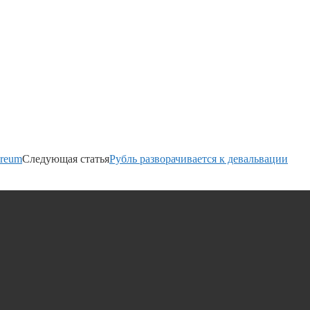
ereum
Следующая статья
Рубль разворачивается к девальвации