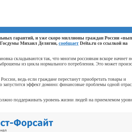
альных гарантий, и уже скоро миллионы граждан России «вы
ат Госдумы Михаил Делягин,
сообщает
Deita.ru со ссылкой на
ановка складываются так, что многим россиянам вскоре начнет н
т выброшены из цикла нормального потребления. Это может произ
России, ведь если граждане перестанут приобретать товары и
го запустится эффект домино: финансовые проблемы одной отра
 должно поддерживать уровень жизни людей на приемлемом уровн