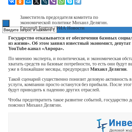
Книги
Заместитель председателя комитета по
экономической политике Михаил Делягин.
Евгений Биятов / РИА Новости
Государство отказывается от обеспечения базовых соци
из жизни». Об этом заявил известный экономист, депут
YouTube-канал «Аврора».
По мнению эксперта, и политическая, и экономическая обст
хватать средств на базовые потребности, то есть они буду
уже в ближайшие месяцы, предупредил
Михаил Делягин
.
Такой сценарий существенно понизит деловую активность в 
услуги, компании просто останутся без прибыли. После это
будут приводить к падению других отраслей.
Чтобы предотвратить такое развитие событий, государство
пояснил Михаил Делягин.