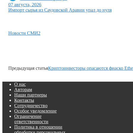
07 августа, 2026
Импорт сырья из Саудовской Аравии упал до нуля
Новости СМИ2
Предыдущая статья
Криптоинвесторы опасаются фиаско Eth
О нас
Авторам
Наши партнеры
Контакты
Сотрудничество
Особое уведомление
Ограничение
ответственности
Политика в отношении
обработки персональных