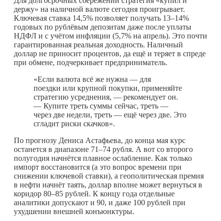
Для долгосрочных сбережений стратегия «купил и
держу» на наличной валюте сегодня проигрывает.
Ключевая ставка 14,5% позволяет получать 13–14%
годовых по рублёвым депозитам даже после уплаты
НДФЛ и с учётом инфляции (5,7% на апрель). Это почти
гарантированная реальная доходность. Наличный
доллар не приносит процентов, да ещё и теряет в спреде
при обмене, подчеркивает предприниматель.
«Если валюта всё же нужна — для
поездки или крупной покупки, применяйте
стратегию усреднения, — рекомендует он.
— Купите треть суммы сейчас, треть —
через две недели, треть — ещё через две. Это
сгладит риски скачков».
По прогнозу Дениса Астафьева, до конца мая курс
останется в диапазоне 71–74 рубля. А вот со второго
полугодия начнётся плавное ослабление. Как только
импорт восстановится (а это вопрос времени при
снижении ключевой ставки), а геополитическая премия
в нефти начнёт таять, доллар вполне может вернуться в
коридор 80–85 рублей. К концу года отдельные
аналитики допускают и 90, и даже 100 рублей при
ухудшении внешней конъюнктуры.