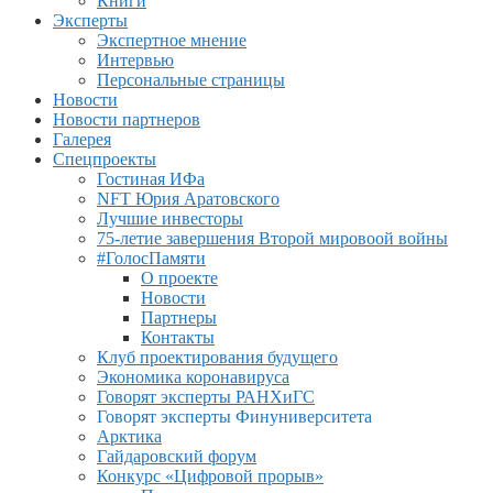
Книги
Эксперты
Экспертное мнение
Интервью
Персональные страницы
Новости
Новости партнеров
Галерея
Спецпроекты
Гостиная ИФа
NFT Юрия Аратовского
Лучшие инвесторы
75-летие завершения Второй мировоой войны
#ГолосПамяти
О проекте
Новости
Партнеры
Контакты
Клуб проектирования будущего
Экономика коронавируса
Говорят эксперты РАНХиГС
Говорят эксперты Финуниверситета
Арктика
Гайдаровский форум
Конкурс «Цифровой прорыв»