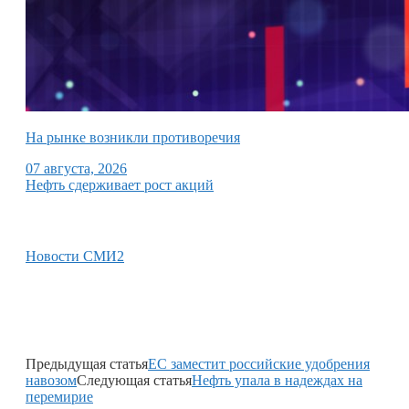
На рынке возникли противоречия
07 августа, 2026
Нефть сдерживает рост акций
Новости СМИ2
Предыдущая статья
ЕС заместит российские удобрения
навозом
Следующая статья
Нефть упала в надеждах на
перемирие