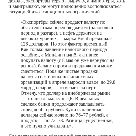
доходы, экспортёры теряют выручку, а импортёры, хоть
и выигрывают, не могут полноценно воспользоваться
ситуацией из-за санкционных ограничений.
«Экспортёры сейчас продают валюту по
обязательствам перед бюджетом (налоговый
период в разгаре), а нефть держится на
высоких уровнях — марка Brent превышала
126 долларов. Но этот фактор временный.
Как только давление налогового периода
ослабнет, а Минфин начнёт активнее
покупать валюту (с 8 мая он уже вернулся на
рынок), баланс спроса и предложения может
сместиться. Пока же чистые продажи
валюты со стороны нефинансовых
организаций в апреле выросли вдвое, до 29,8
млрд долларов, — отмечает эксперт. —
Отмечу, что доллар на внебиржевом рынке
— это не только курс ЦБ. В реальных
сделках банки продолжают закладывать
спред до 4–5 рублей. Купить наличные
доллары сейчас можно по 76–77 рублей, а
продать — по 72–73. Разница существенная,
и это нужно учитывать».