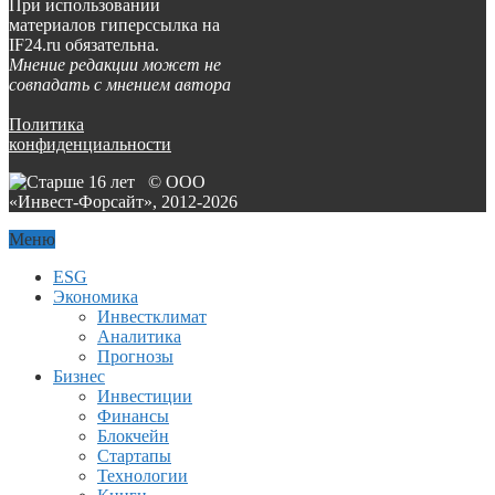
При использовании
материалов гиперссылка на
IF24.ru обязательна.
Мнение редакции может не
совпадать с мнением автора
Политика
конфиденциальности
© ООО
«Инвест-Форсайт», 2012-
2026
Меню
ESG
Экономика
Инвестклимат
Аналитика
Прогнозы
Бизнес
Инвестиции
Финансы
Блокчейн
Стартапы
Технологии