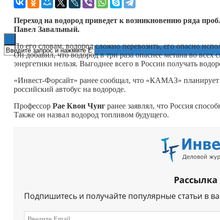
Книги
Переход на водород приведет к возникновению ряда проб
Павел Завальный.
По его словам, водород сложно перевозить, его опасно испол
Он добавил, что водород в три раза опаснее метана во всех 
энергетики нельзя. Выгоднее всего в России получать водород
«Инвест-Форсайт» ранее сообщал, что «КАМАЗ» планирует с
российский автобус на водороде.
Профессор
Рае
Квон Чунг
ранее заявлял, что Россия спосо
Также он назвал водород топливом будущего.
Рассылка
Подпишитесь и получайте популярные статьи в в