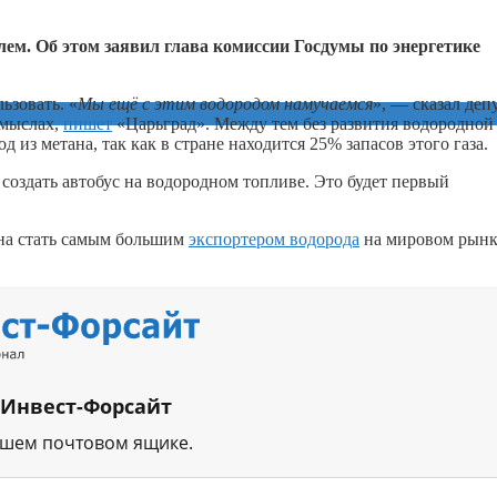
лем. Об этом заявил глава комиссии Госдумы по энергетике
ьзовать. «
Мы ещё с этим водородом намучаемся
», — сказал депу
смыслах,
пишет
«Царьград». Между тем без развития водородной
 из метана, так как в стране находится 25% запасов этого газа.
оздать автобус на водородном топливе. Это будет первый
бна стать самым большим
экспортером водорода
на мировом рынк
 Инвест-Форсайт
ашем почтовом ящике.