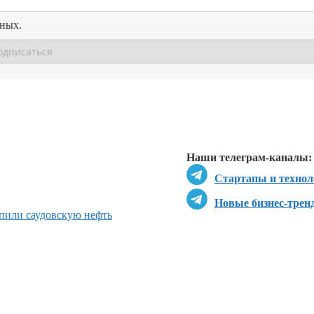
нных.
Перейти в
Перейти в
Д
Наши телеграм-каналы:
Стартапы и технол
Новые бизнес-трен
пили саудовскую нефть