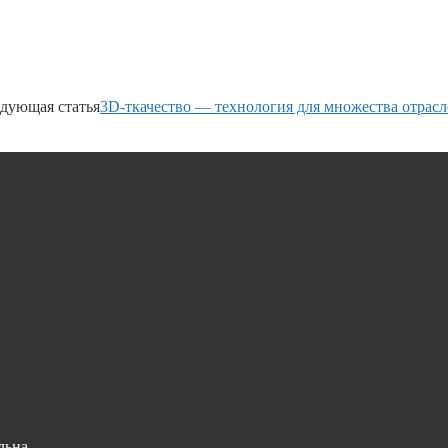
дующая статья
3D-ткачество — технология для множества отрасл
льна.