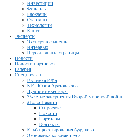
Инвестиции
Финансы
Блокчейн
Стартапы
Технологии
Книги
Эксперты
Экспертное мнение
Интервью
Персональные страницы
Новости
Новости партнеров
Галерея
Спецпроекты
Гостиная ИФа
NFT Юрия Аратовского
Лучшие инвесторы
75-летие завершения Второй мировоой войны
#ГолосПамяти
О проекте
Новости
Партнеры
Контакты
Клуб проектирования будущего
Экономика коронавируса