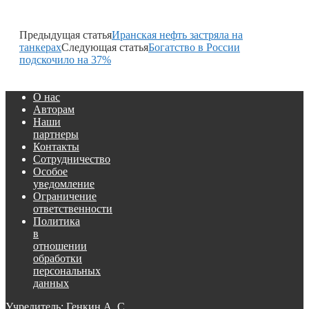
Предыдущая статья
Иранская нефть застряла на
танкерах
Следующая статья
Богатство в России
подскочило на 37%
О нас
Авторам
Наши
партнеры
Контакты
Сотрудничество
Особое
уведомление
Ограничение
ответственности
Политика
в
отношении
обработки
персональных
данных
Учредитель: Генкин А. С.