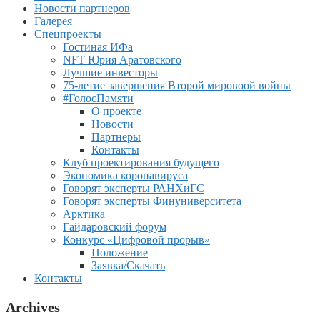
Новости партнеров
Галерея
Спецпроекты
Гостиная ИФа
NFT Юрия Аратовского
Лучшие инвесторы
75-летие завершения Второй мировоой войны
#ГолосПамяти
О проекте
Новости
Партнеры
Контакты
Клуб проектирования будущего
Экономика коронавируса
Говорят эксперты РАНХиГС
Говорят эксперты Финуниверситета
Арктика
Гайдаровский форум
Конкурс «Цифровой прорыв»
Положение
Заявка/Скачать
Контакты
Archives