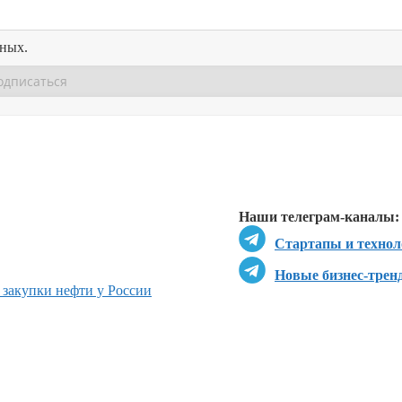
нных.
Перейти в
Перейти в
Д
Наши телеграм-каналы:
Стартапы и технол
Новые бизнес-трен
 закупки нефти у России