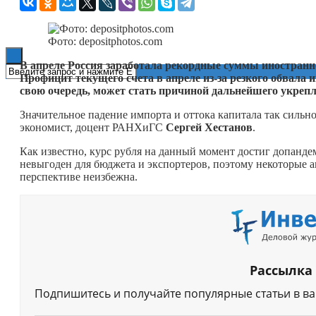
Книги
Фото: depositphotos.com
В апреле Россия заработала рекордные суммы иностранн
Профицит текущего счета в апреле из-за резкого обвала 
свою очередь, может стать причиной дальнейшего укрепл
Значительное падение импорта и оттока капитала так сильно
экономист, доцент РАНХиГС
Сергей Хестанов
.
Как известно, курс рубля на данный момент достиг допанде
невыгоден для бюджета и экспортеров, поэтому некоторые а
перспективе неизбежна.
Рассылка
Подпишитесь и получайте популярные статьи в в