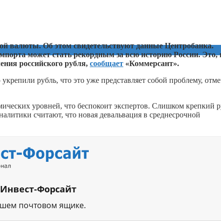
ой валюты. Об этом свидетельствуют данные Центробанка.
импорта может стать рекордным за всю историю России. Это, 
ения российского рубля,
сообщает
«Коммерсант».
 укрепили рубль, что это уже представляет собой проблему, отме
мических уровней, что беспокоит экспертов. Слишком крепкий 
налитики считают, что новая девальвация в среднесрочной
 Инвест-Форсайт
ашем почтовом ящике.