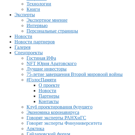
Технологии
Книги
Эксперты
Экспертное мнение
Интервью
Персональные страницы
Новости
Новости партнеров
Галерея
Спецпроекты
Гостиная ИФа
NFT Юрия Аратовского
Лучшие инвесторы
75-летие завершения Второй мировоой войны
#ГолосПамяти
О проекте
Новости
Партнеры
Контакты
Клуб проектирования будущего
Экономика коронавируса
Говорят эксперты РАНХиГС
Говорят эксперты Финуниверситета
Арктика
Гайдаровский форум