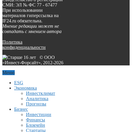
СМИ: ЭЛ № ФС 77 - 67477
При использовании
материалов гиперссылка на
IF24.ru обязательна.
Мнение редакции может не
совпадать с мнением автора
Политика
конфиденциальности
© ООО
«Инвест-Форсайт», 2012-
2026
Меню
ESG
Экономика
Инвестклимат
Аналитика
Прогнозы
Бизнес
Инвестиции
Финансы
Блокчейн
Стартапы