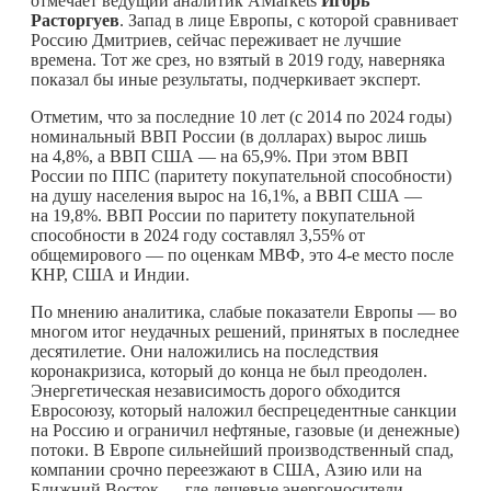
отмечает ведущий аналитик AMarkets
Игорь
Расторгуев
. Запад в лице Европы, с которой сравнивает
Россию Дмитриев, сейчас переживает не лучшие
времена. Тот же срез, но взятый в 2019 году, наверняка
показал бы иные результаты, подчеркивает эксперт.
Отметим, что за последние 10 лет (с 2014 по 2024 годы)
номинальный ВВП России (в долларах) вырос лишь
на 4,8%, а ВВП США — на 65,9%. При этом ВВП
России по ППС (паритету покупательной способности)
на душу населения вырос на 16,1%, а ВВП США —
на 19,8%. ВВП России по паритету покупательной
способности в 2024 году составлял 3,55% от
общемирового — по оценкам МВФ, это 4-е место после
КНР, США и Индии.
По мнению аналитика, слабые показатели Европы — во
многом итог неудачных решений, принятых в последнее
десятилетие. Они наложились на последствия
коронакризиса, который до конца не был преодолен.
Энергетическая независимость дорого обходится
Евросоюзу, который наложил беспрецедентные санкции
на Россию и ограничил нефтяные, газовые (и денежные)
потоки. В Европе сильнейший производственный спад,
компании срочно переезжают в США, Азию или на
Ближний Восток — где дешевые энергоносители,