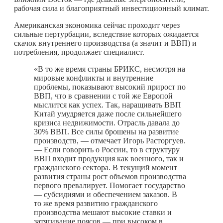
рабочая сила и благоприятный инвестиционный климат.
Американская экономика сейчас проходит через
сильные пертурбации, вследствие которых ожидается
скачок внутреннего производства (а значит и ВВП) и
потребления, продолжает специалист.
«В то же время страны БРИКС, несмотря на
мировые конфликты и внутренние
проблемы, показывают высокий прирост по
ВВП, что в сравнении с той же Европой
мыслится как успех. Так, наращивать ВВП
Китай умудряется даже после сильнейшего
кризиса недвижимости. Отрасль давала до
30% ВВП. Все силы брошены на развитие
производств, — отмечает Игорь Расторгуев.
— Если говорить о России, то в структуру
ВВП входит продукция как военного, так и
гражданского сектора. В текущий момент
развития страны рост объемов производства
первого превалирует. Помогает государство
— субсидиями и обеспечением заказов. В
то же время развитию гражданского
производства мешают высокие ставки и
затягивание поясов — при высоком в