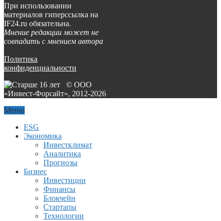
При использовании
материалов гиперссылка на
IF24.ru обязательна.
Мнение редакции может не
совпадать с мнением автора
Политика
конфиденциальности
© ООО
«Инвест-Форсайт», 2012-
2026
Меню
ESG
Экономика
Инвестклимат
Аналитика
Прогнозы
Бизнес
Инвестиции
Финансы
Блокчейн
Стартапы
Технологии