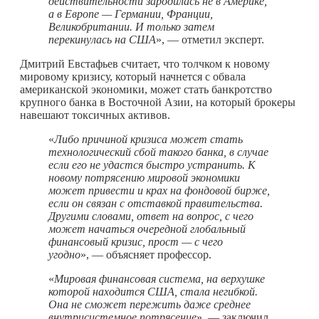
действительности зародилась не в Америке,
а в Европе — Германии, Франции,
Великобритании. И только затем
перекинулась на США
», — отметил эксперт.
Дмитрий Евстафьев считает, что толчком к новому
мировому кризису, который начнется с обвала
американской экономики, может стать банкротство
крупного банка в Восточной Азии, на который брокеры
навешают токсичных активов.
«
Либо причиной кризиса может стать
технологический сбой такого банка, в случае
если его не удастся быстро устранить. К
новому потрясению мировой экономики
может привести и крах на фондовой бирже,
если он связан с отставкой правительства.
Другими словами, ответ на вопрос, с чего
может начаться очередной глобальный
финансовый кризис, прост — с чего
угодно
», — объясняет профессор.
«
Мировая финансовая система, на верхушке
которой находится США, стала негибкой.
Она не сможет пережить даже среднее
внутрисистемное потрясение
», — заключил