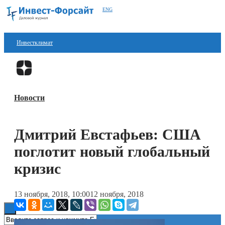
ENG
Инвестклимат
Финансы
Перейти в
Дзен
Инвестиции
Новости
Блокчейн
Стартапы
Дмитрий Евстафьев: США
Технологии
поглотит новый глобальный
ESG
кризис
Книги
13 ноября, 2018, 10:00
12 ноября, 2018