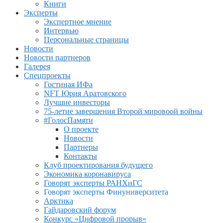
Книги
Эксперты
Экспертное мнение
Интервью
Персональные страницы
Новости
Новости партнеров
Галерея
Спецпроекты
Гостиная ИФа
NFT Юрия Аратовского
Лучшие инвесторы
75-летие завершения Второй мировоой войны
#ГолосПамяти
О проекте
Новости
Партнеры
Контакты
Клуб проектирования будущего
Экономика коронавируса
Говорят эксперты РАНХиГС
Говорят эксперты Финуниверситета
Арктика
Гайдаровский форум
Конкурс «Цифровой прорыв»