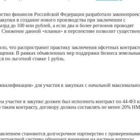
рство финансов Российской Федерации разработало законопроек
купки в создание нового производства при заключении с
 млрд до 100 млн рублей, а если два и более регионов проводят
й. Снижение данной «планки» в перспективе позволит существе
ило, что распространит практику заключения офсетных контракт
мещения. В рамках объявленных мер поддержки бизнеса земельны
я по льготной ставке 1 рубль.
м
дквалификация» для участия в закупках с начальной максимальн
 на участие в закупке должен был исполнить контракт по 44-ФЗ 
о таким контракту, договору должна составлять не менее 20% Н
авлением становится долгосрочное партнерство с проверенным
онтрактной системы обращают внимание на частные вопросы,