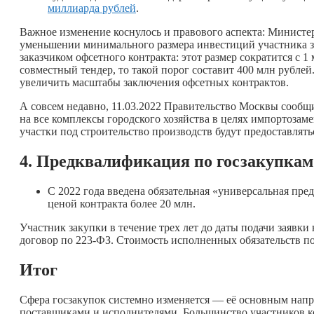
миллиарда рублей
.
Важное изменение коснулось и правового аспекта: Министе
уменьшении минимального размера инвестиций участника за
заказчиком офсетного контракта: этот размер сократится с 1
совместный тендер, то такой порог составит 400 млн рубле
увеличить масштабы заключения офсетных контрактов.
А совсем недавно, 11.03.2022 Правительство Москвы сообщ
на все комплексы городского хозяйства в целях импортоза
участки под строительство производств будут предоставлятьс
4. Предквалификация по госзакупка
С 2022 года введена обязательная «универсальная пре
ценой контракта более 20 млн.
Участник закупки в течение трех лет до даты подачи заявки
договор по 223-ФЗ. Стоимость исполненных обязательств п
Итог
Сфера госзакупок системно изменяется — её основным напр
поставщиками и исполнителями. Большинство участников к