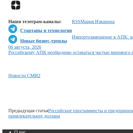
Наши телеграм-каналы:
RSS
Мария Изварина
Стартапы и технологии
Импортозамещение в АПК: за
Новые бизнес-тренды
06 августа, 2026
Российскому АПК необходимо оставаться частью мирового 
Новости СМИ2
Предыдущая статья
Российские программисты и предпринима
привлекательнее доллара
О нас