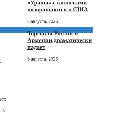
«Уралы» с колясками
возвращаются в США
6 августа, 2026
Торговля России и
Армении драматически
падает
6 августа, 2026
у
это
ов,
1