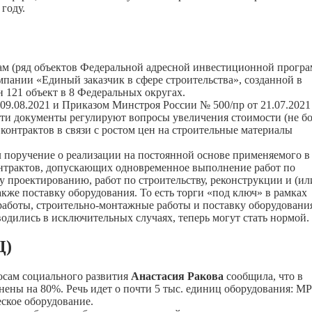
году.
м (ряд объектов Федеральной адресной инвестиционной прогр
пании «Единый заказчик в сфере строительства», созданной в
 121 объект в 8 Федеральных округах.
9.08.2021 и Приказом Минстроя России № 500/пр от 21.07.2021
ти документы регулируют вопросы увеличения стоимости (не б
контрактов в связи с ростом цен на строительные материалы
 поручение о реализации на постоянной основе применяемого в
онтрактов, допускающих одновременное выполнение работ по
проектированию, работ по строительству, реконструкции и (ил
акже поставку оборудования. То есть торги «под ключ» в рамках
работы, строительно-монтажные работы и поставку оборудовани
одились в исключительных случаях, теперь могут стать нормой.
Ц)
росам социального развития
Анастасия Ракова
сообщила, что в
ны на 80%. Речь идет о почти 5 тыс. единиц оборудования: МР
ское оборудование.