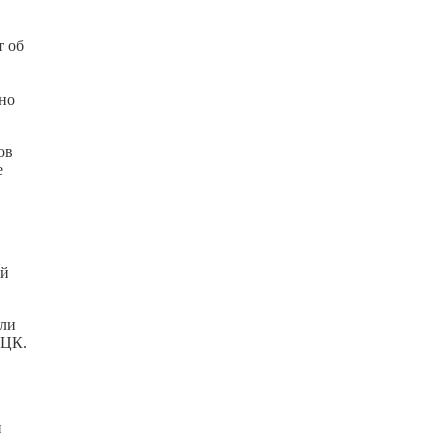
т об
нно
ов
е
ой
или
МЦК.
и