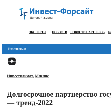
ЭКСПЕРТЫ
НОВОСТИ
НОВОСТИ ПАРТНЕРОВ
К
Инвестклимат
Финансы
Инвестиции
Инвестклимат
,
Мнение
Блокчейн
Стартапы
Долгосрочное партнерство госу
Технологии
— тренд-2022
ESG