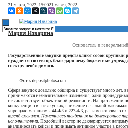
21 марта, 2022, 15:00
21 марта, 2022
Книги
Мария Изварина
Основатель и генеральны
Государственные закупки представляют собой крупный р
нуждается госсектор, благодаря чему бюджетные учрежд
спектру необходимого.
Фото: depositphotos.com
Сфера закупок довольно обширна и существует много лет, вв
принимаются незначительные изменения, одни процедурные 
не соответствует объективной реальности. На протяжении п
конкуренцию в госзакупках, снижение начальной максималь
упрощало механизмы 44-ФЗ и 223-ФЗ, регламентировало их.
тренд сменился. Наметилась тенденция на долгосрочное п
исполнителями.
Подобный вектор не декларируется напряму
анализировать кейсы и принимать активное участие в работе