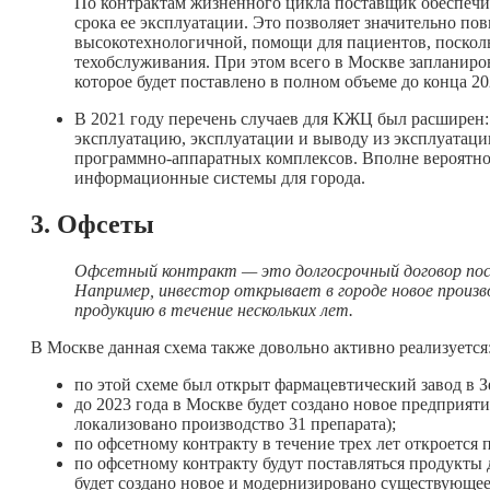
По контрактам жизненного цикла поставщик обеспечи
срока ее эксплуатации. Это позволяет значительно по
высокотехнологичной, помощи для пациентов, посколь
техобслуживания. При этом всего в Москве запланиро
которое будет поставлено в полном объеме до конца 20
В 2021 году перечень случаев для КЖЦ был расширен:
эксплуатацию, эксплуатации и выводу из эксплуатац
программно-аппаратных комплексов. Вполне вероятно,
информационные системы для города.
3. Офсеты
Офсетный контракт — это долгосрочный договор по
Например, инвестор открывает в городе новое произв
продукцию в течение нескольких лет.
В Москве данная схема также довольно активно реализуется
по этой схеме был открыт фармацевтический завод в З
до 2023 года в Москве будет создано новое предприяти
локализовано производство 31 препарата);
по офсетному контракту в течение трех лет откроется
по офсетному контракту будут поставляться продукты
будет создано новое и модернизировано существующе