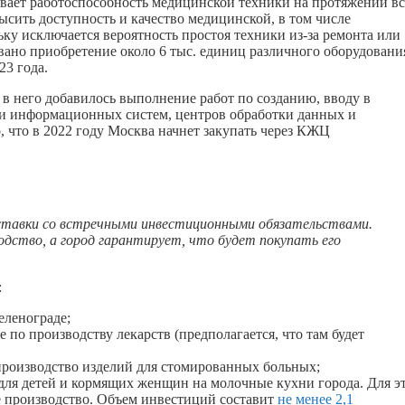
вает работоспособность медицинской техники на протяжении вс
высить доступность и качество медицинской, в том числе
ку исключается вероятность простоя техники из-за ремонта или
вано приобретение около 6 тыс. единиц различного оборудовани
23 года.
 в него добавилось выполнение работ по созданию, вводу в
ии информационных систем, центров обработки данных и
 что в 2022 году Москва начнет закупать через КЖЦ
ставки со встречными инвестиционными обязательствами.
одство, а город гарантирует, что будет покупать его
:
еленограде;
е по производству лекарств (предполагается, что там будет
 производство изделий для стомированных больных;
 для детей и кормящих женщин на молочные кухни города. Для э
е производство. Объем инвестиций составит
не менее 2,1