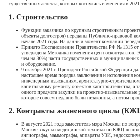
существенных аспекта, которых коснулись изменения в 2021 
1. Строительство
Функции заказчика по крупным строительным проекта
объекты долгостроя) переданы Публично-правовой ком
начале 2021 года. На данный момент компании передан
Принято Постановление Правительства РФ № 1315 от 0
утверждена Методика изменения цен госконтрактов. Э
чем на 30%) части государственных и муниципальных 
и оборудование.
9 октября
2021 г.
Президент Российской Федерации дал
настоящее время порядка заключения и исполнения к
инженерным изысканиям, архитектурно-строительному 
капитальному ремонту объектов капстроительства, а т
одного предмета закупки на проектно-изыскательные 
которые совсем недавно были незаконны, а потом пров
2.
Контракты жизненного цикла (КЖ
В августе 2021 года заместитель мэра Москвы по воп
Москве закупки медицинской техники по КЖЦ выполне
ангиографы, маммографы, аппараты УЗИ, эндоскопиче