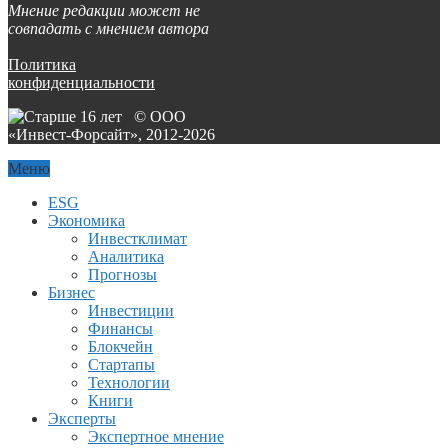
Мнение редакции может не
совпадать с мнением автора
Политика
конфиденциальности
© ООО
«Инвест-Форсайт», 2012-
2026
Меню
ESG
Экономика
Инвестклимат
Аналитика
Прогнозы
Бизнес
Инвестиции
Финансы
Блокчейн
Стартапы
Технологии
Книги
Эксперты
Экспертное мнение