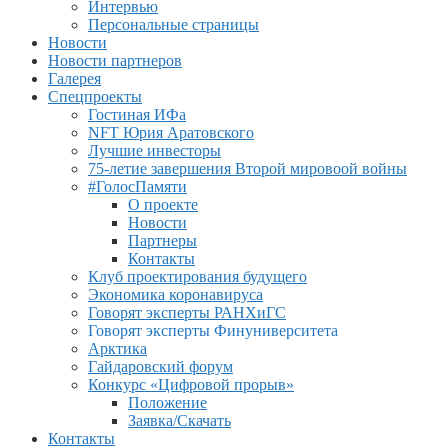
Интервью
Персональные страницы
Новости
Новости партнеров
Галерея
Спецпроекты
Гостиная ИФа
NFT Юрия Аратовского
Лучшие инвесторы
75-летие завершения Второй мировоой войны
#ГолосПамяти
О проекте
Новости
Партнеры
Контакты
Клуб проектирования будущего
Экономика коронавируса
Говорят эксперты РАНХиГС
Говорят эксперты Финуниверситета
Арктика
Гайдаровский форум
Конкурс «Цифровой прорыв»
Положение
Заявка/Скачать
Контакты