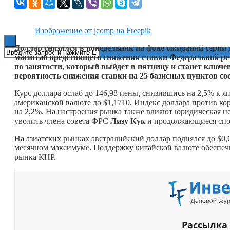
Книги
Изображение от jcomp на Freepik
Доллар снизился в понедельник на фоне ожиданий серии
масштаб предстоящего снижения ставки Федеральной ре
по занятости, который выйдет в пятницу и станет ключ
вероятность снижения ставки на 25 базисных пунктов со
Курс доллара ослаб до 146,98 иены, снизившись на 2,5% к яп
американской валюте до $1,1710. Индекс доллара против ко
на 2,2%. На настроения рынка также влияют юридическая н
уволить члена совета ФРС
Лизу Кук
и продолжающиеся спор
На азиатских рынках австралийский доллар поднялся до $0,6
месячном максимуме. Поддержку китайской валюте обеспеч
рынка КНР.
Рассылка