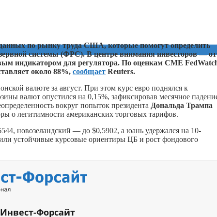
 данных по рынку труда США, которые помогут определить
зервной системы (ФРС). В центре внимания инвесторов — от
евым индикатором для регулятора. По оценкам CME FedWatch
ставляет около 88%,
сообщает
Reuters.
онской валюте за август. При этом курс евро поднялся к
рзины валют опустился на 0,15%, зафиксировав месячное падени
еопределенность вокруг попыток президента
Дональда Трампа
ы о легитимности американских торговых тарифов.
544, новозеландский — до $0,5902, а юань удержался на 10-
или устойчивые курсовые ориентиры ЦБ и рост фондового
 Инвест-Форсайт