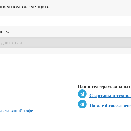
ашем почтовом ящике.
нных.
Перейти в
Перейти в
Д
Наши телеграм-каналы:
Стартапы и технол
Новые бизнес-трен
и старящий кофе