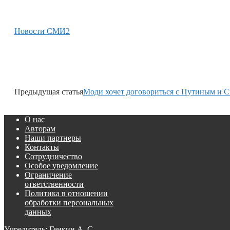
Новости СМИ2
Предыдущая статья
Моди хочет договориться с Путиным и 
О нас
Авторам
Наши партнеры
Контакты
Сотрудничество
Особое уведомление
Ограничение
ответственности
Политика в отношении
обработки персональных
данных
Учредитель: Генкин А. С.