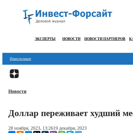
ЭКСПЕРТЫ
НОВОСТИ
НОВОСТИ ПАРТНЕРОВ
К
Инвестклимат
Финансы
Инвестиции
Новости
Блокчейн
Стартапы
Доллар переживает худший мес
Технологии
28 ноября, 2023, 13:26
19 декабря, 2023
ESG