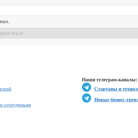
нных.
Перейти в
Перейти в
Д
Наши телеграм-каналы:
вский
Стартапы и технол
Новые бизнес-трен
ым сотрудникам