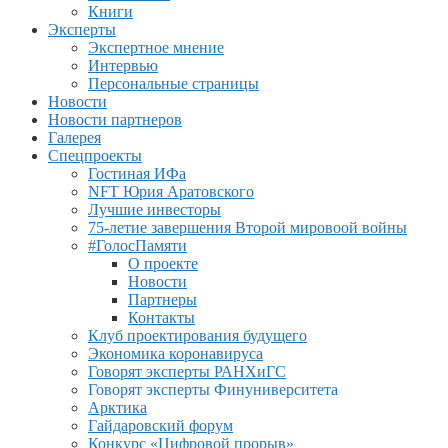
Книги
Эксперты
Экспертное мнение
Интервью
Персональные страницы
Новости
Новости партнеров
Галерея
Спецпроекты
Гостиная ИФа
NFT Юрия Аратовского
Лучшие инвесторы
75-летие завершения Второй мировоой войны
#ГолосПамяти
О проекте
Новости
Партнеры
Контакты
Клуб проектирования будущего
Экономика коронавируса
Говорят эксперты РАНХиГС
Говорят эксперты Финуниверситета
Арктика
Гайдаровский форум
Конкурс «Цифровой прорыв»