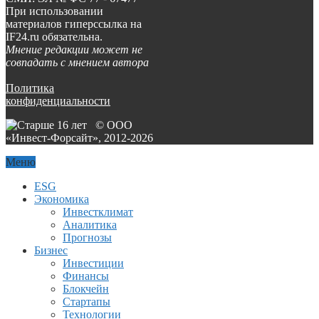
При использовании
материалов гиперссылка на
IF24.ru обязательна.
Мнение редакции может не
совпадать с мнением автора
Политика
конфиденциальности
© ООО
«Инвест-Форсайт», 2012-
2026
Меню
ESG
Экономика
Инвестклимат
Аналитика
Прогнозы
Бизнес
Инвестиции
Финансы
Блокчейн
Стартапы
Технологии