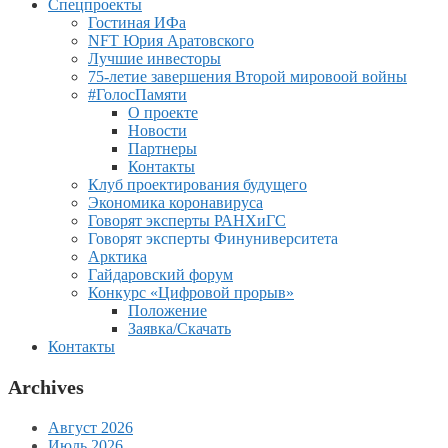
Спецпроекты
Гостиная ИФа
NFT Юрия Аратовского
Лучшие инвесторы
75-летие завершения Второй мировоой войны
#ГолосПамяти
О проекте
Новости
Партнеры
Контакты
Клуб проектирования будущего
Экономика коронавируса
Говорят эксперты РАНХиГС
Говорят эксперты Финуниверситета
Арктика
Гайдаровский форум
Конкурс «Цифровой прорыв»
Положение
Заявка/Скачать
Контакты
Archives
Август 2026
Июль 2026