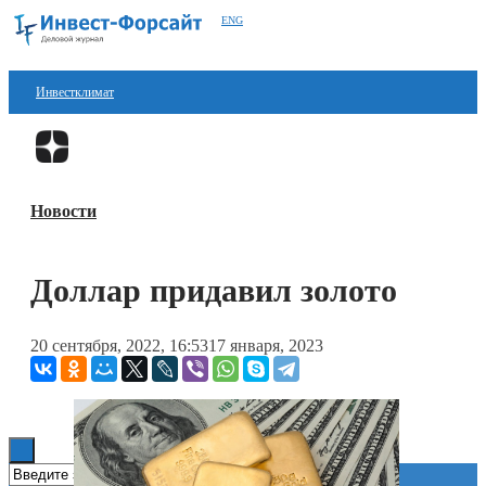
ENG
Инвестклимат
Финансы
Перейти в
Дзен
Инвестиции
Новости
Блокчейн
Стартапы
Доллар придавил золото
Технологии
20 сентября, 2022, 16:53
17 января, 2023
ESG
Книги