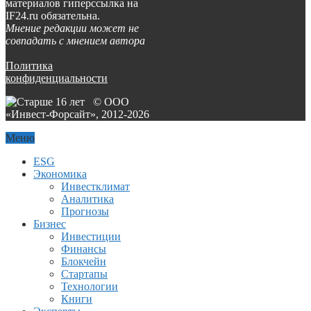
материалов гиперссылка на
IF24.ru обязательна.
Мнение редакции может не
совпадать с мнением автора
Политика
конфиденциальности
© ООО
«Инвест-Форсайт», 2012-
2026
Меню
ESG
Экономика
Инвестклимат
Аналитика
Прогнозы
Бизнес
Инвестиции
Финансы
Блокчейн
Стартапы
Технологии
Книги