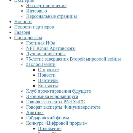
Эксперты
Экспертное мнение
Интервью
Персональные страницы
Новости
Новости партнеров
Галерея
Спецпроекты
Гостиная ИФа
NFT Юрия Аратовского
Лучшие инвесторы
75-летие завершения Второй мировоой войны
#ГолосПамяти
О проекте
Новости
Партнеры
Контакты
Клуб проектирования будущего
Экономика коронавируса
Говорят эксперты РАНХиГС
Говорят эксперты Финуниверситета
Арктика
Гайдаровский форум
Конкурс «Цифровой прорыв»
Положение