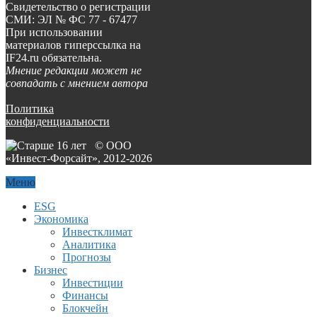
Свидетельство о регистрации
СМИ: ЭЛ № ФС 77 - 67477
При использовании
материалов гиперссылка на
IF24.ru обязательна.
Мнение редакции может не
совпадать с мнением автора
Политика
конфиденциальности
© ООО
«Инвест-Форсайт», 2012-
2026
Меню
ESG
Экономика
Инвестклимат
Аналитика
Прогнозы
Бизнес
Инвестиции
Финансы
Блокчейн