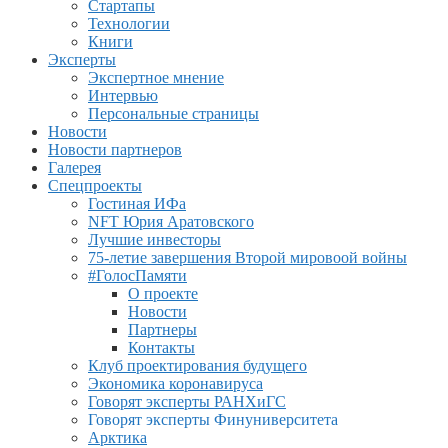
Стартапы
Технологии
Книги
Эксперты
Экспертное мнение
Интервью
Персональные страницы
Новости
Новости партнеров
Галерея
Спецпроекты
Гостиная ИФа
NFT Юрия Аратовского
Лучшие инвесторы
75-летие завершения Второй мировоой войны
#ГолосПамяти
О проекте
Новости
Партнеры
Контакты
Клуб проектирования будущего
Экономика коронавируса
Говорят эксперты РАНХиГС
Говорят эксперты Финуниверситета
Арктика