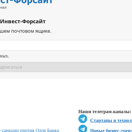
 Инвест-Форсайт
ашем почтовом ящике.
нных.
Перейти в
Перейти в
Д
Наши телеграм-каналы:
Стартапы и технол
 санкции против Ozon Банка
Новые бизнес-трен