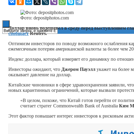
Книги
Фото: depositphotos.com
Доллар вновь подешевел в среду перед выступлением г
сообщает
Reuters.
Оптимизм инвесторов по поводу возможного ослабления к
ежемесячным потерям американской валюты за более чем 20 
Индекс доллара, который измеряет его динамику по отношен
Инвесторы ожидают, что
Джером Пауэлл
укажет на более мя
оказывает давление на доллар.
Китайские чиновники в сфере здравоохранения заявили, ч
новых карантинных ограничений, которые вызвали протест
«В целом, похоже, что Китай готов перейти от поли
считает стратег Commonwealth Bank of Australia
Ким М
Этот фактор повышает интерес инвесторов к рисковым актив