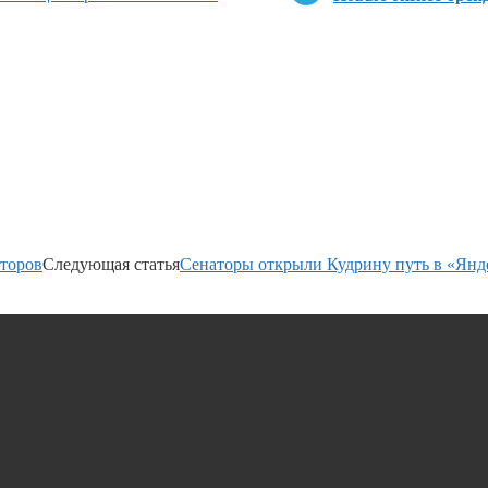
сторов
Следующая статья
Сенаторы открыли Кудрину путь в «Янд