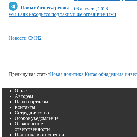
Новые бизнес-тренды
06 августа, 2026
WB Банк находится под такими же ограничениями
Новости СМИ2
Предыдущая статья
Новая политика Китая обнадежила инве
О нас
Авторам
Наши партнеры
Контакты
Сотрудничество
Особое уведомление
Ограничение
ответственности
Политика в отношении