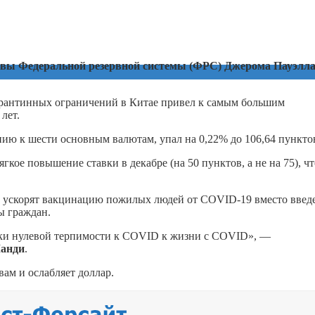
лавы Федеральной резервной системы (ФРС) Джерома Пауэлла
арантинных ограничений в Китае привел к самым большим
лет.
ию к шести основным валютам, упал на 0,22% до 106,64 пункто
гкое повышение ставки в декабре (на 50 пунктов, а не на 75), чт
то ускорят вакцинацию пожилых людей от COVID-19 вместо введ
ы граждан.
тики нулевой терпимости к COVID к жизни с COVID», —
анди
.
ам и ослабляет доллар.