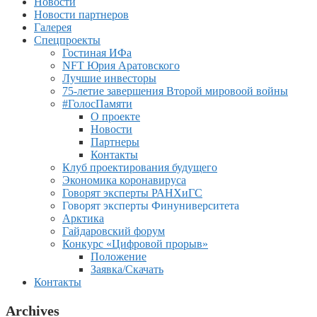
Новости
Новости партнеров
Галерея
Спецпроекты
Гостиная ИФа
NFT Юрия Аратовского
Лучшие инвесторы
75-летие завершения Второй мировоой войны
#ГолосПамяти
О проекте
Новости
Партнеры
Контакты
Клуб проектирования будущего
Экономика коронавируса
Говорят эксперты РАНХиГС
Говорят эксперты Финуниверситета
Арктика
Гайдаровский форум
Конкурс «Цифровой прорыв»
Положение
Заявка/Скачать
Контакты
Archives