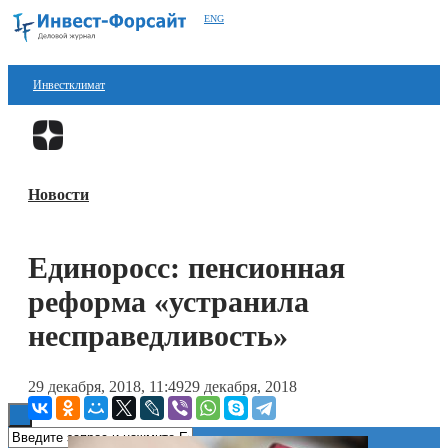
ENG
Инвестклимат
Финансы
Перейти в
Дзен
Инвестиции
Новости
Блокчейн
Стартапы
Единоросс: пенсионная
Технологии
реформа «устранила
ESG
несправедливость»
Книги
29 декабря, 2018, 11:49
29 декабря, 2018