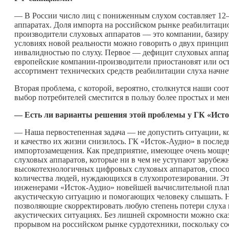
— В России число лиц с пониженным слухом составляет 12–
аппаратах. Доля импорта на российском рынке реабилитац
производители слуховых аппаратов — это компании, базир
условиях новой реальности можно говорить о двух принципи
инвалидностью по слуху. Первое — дефицит слуховых аппар
европейские компании-производители приостановят или оста
ассортимент технических средств реабилитации слуха начне
Вторая проблема, с которой, вероятно, столкнутся наши со
выбор потребителей сместится в пользу более простых и ме
— Есть ли варианты решения этой проблемы у ГК «Исто
— Наша первостепенная задача — не допустить ситуации, ко
и качество их жизни снизилось. ГК «Исток-Аудио» в последн
импортозамещения. Как предприятие, имеющее очень мощну
слуховых аппаратов, которые ни в чем не уступают зарубеж
высокотехнологичных цифровых слуховых аппаратов, спос
количества людей, нуждающихся в слухопротезировании. Эт
инженерами «Исток-Аудио» новейшей вычислительной пла
акустическую ситуацию и помогающих человеку слышать.
позволяющие скорректировать любую степень потери слуха и
акустических ситуациях. Без лишней скромности можно сказ
прорывом на российском рынке сурдотехники, поскольку со