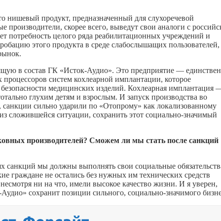
то нишевый продукт, предназначенный для слухоречевой
 производители, скорее всего, выведут свои аналоги с российс
ет потребность целого ряда реабилитационных учреждений и
обацию этого продукта в среде слабослышащих пользователей,
рынок.
ящую в состав ГК «Исток-Аудио». Это предприятие — единстве
х процессоров систем кохлеарной имплантации, которое
 безопасности медицинских изделий. Кохлеарная имплантация 
тотально глухим детям и взрослым. И запуск производства во
 санкции сильно ударили по «Отопрому» как локализованному
 из сложившейся ситуации, сохранить этот социально-значимый
ковных производителей? Сможем ли мы стать после санкций
иях санкций мы должны выполнять свои социальные обязательств
кие граждане не остались без нужных им технических средств
есмотря ни на что, имели высокое качество жизни. И я уверен,
к-Аудио» сохранит позиции сильного, социально-значимого бизне