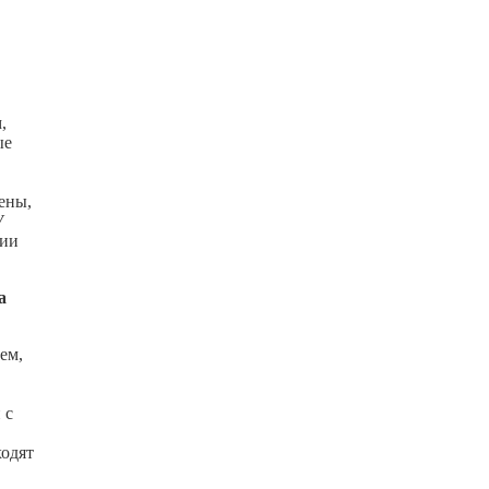
,
ые
шены,
У
ции
а
ем,
 с
ходят