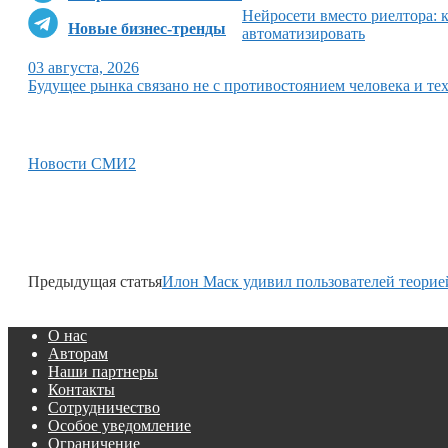
Нейросети вместо риелтора: 
Новые бизнес-тренды
автоматизировать
03 августа, 2026
Будущее рынка связано не с противостоянием человека и тех
Новости СМИ2
Предыдущая статья
Илон Маск удивил пользователей теорией
О нас
Авторам
Наши партнеры
Контакты
Сотрудничество
Особое уведомление
Ограничение