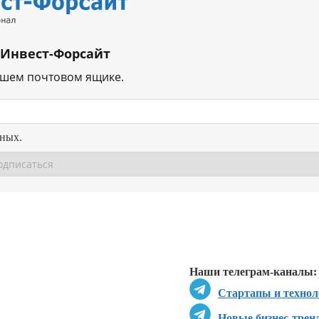
 Инвест-Форсайт
ашем почтовом ящике.
нных.
Перейти в
Перейти в
Д
Наши телеграм-каналы:
Стартапы и технол
Новые бизнес-трен