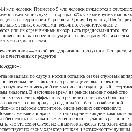
14 млн человек. Примерно 5 млн человек нуждаются в слуховых
ионной техники по слуху — порядка 50%. Самые крупные миров
ующиеся на территории Евросоюза: Дания, Германия, Швейцария
альных вещах, с которыми, вероятно, столкнутся люди с
атов или их ограниченный выбор. Есть предпосылки того, что
новят поставки своей продукции в нашу страну. В связи с чем
т заметно уменьшаться.
отечественники — это общее удорожание продукции. Есть риск, ч
нее качественных продуктов.
к-Аудио»?
гда инвалиды по слуху в России остались бы без слуховых аппа
ие несколько лет работает над реализацией ряда проектов
ю научно-техническую базу, мы смогли создать целый ассортим
ным аналогам. В настоящее время на рынок выходит семейство
обных обеспечить эффективную реабилитацию слуха большого
о полностью наш продукт, созданный на базе разработанной
тформы с набором алгоритмов, оценивающих окружающую
 Новые слуховые аппараты — миниатюрные мощные компьютеры
 обеспечить пользователям естественное звучание в различных
ать, что эта серия слуховых аппаратов является технологически
ответствует по своим характеристикам и возможностям лучшим