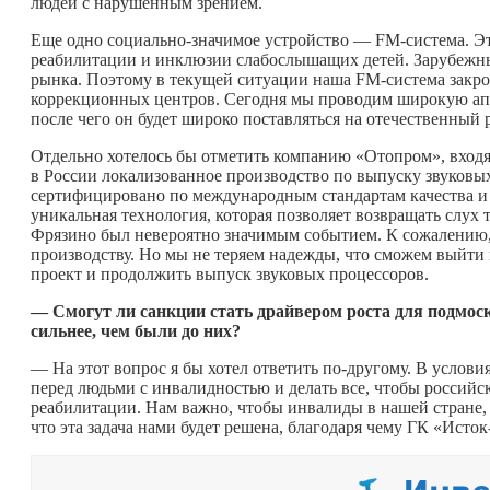
людей с нарушенным зрением.
Еще одно социально-значимое устройство — FM-система. Э
реабилитации и инклюзии слабослышащих детей. Зарубежные
рынка. Поэтому в текущей ситуации наша FM-система закро
коррекционных центров. Сегодня мы проводим широкую апр
после чего он будет широко поставляться на отечественный 
Отдельно хотелось бы отметить компанию «Отопром», вход
в России локализованное производство по выпуску звуковы
сертифицировано по международным стандартам качества и
уникальная технология, которая позволяет возвращать слух 
Фрязино был невероятно значимым событием. К сожалению,
производству. Но мы не теряем надежды, что сможем выйти
проект и продолжить выпуск звуковых процессоров.
— Смогут ли санкции стать драйвером роста для подмос
сильнее, чем были до них?
— На этот вопрос я бы хотел ответить по-другому. В услов
перед людьми с инвалидностью и делать все, чтобы российс
реабилитации. Нам важно, чтобы инвалиды в нашей стране, н
что эта задача нами будет решена, благодаря чему ГК «Исто