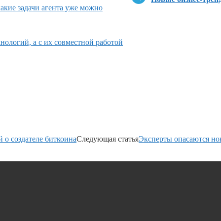
какие задачи агента уже можно
нологий, а с их совместной работой
 о создателе биткоина
Следующая статья
Эксперты опасаются но