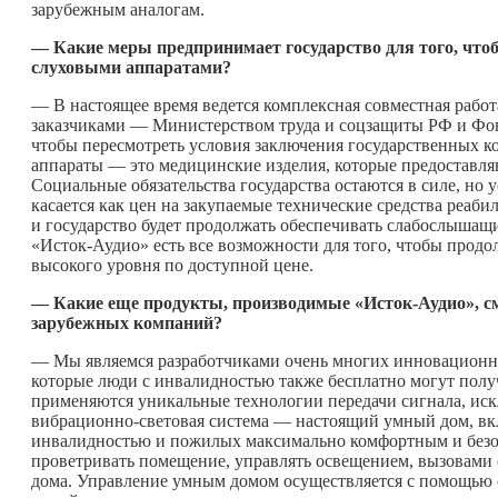
зарубежным аналогам.
— Какие меры предпринимает государство для того, чт
слуховыми аппаратами?
— В настоящее время ведется комплексная совместная рабо
заказчиками — Министерством труда и соцзащиты РФ и Фон
чтобы пересмотреть условия заключения государственных ко
аппараты — это медицинские изделия, которые предоставля
Социальные обязательства государства остаются в силе, но 
касается как цен на закупаемые технические средства реабил
и государство будет продолжать обеспечивать слабослыш
«Исток-Аудио» есть все возможности для того, чтобы прод
высокого уровня по доступной цене.
— Какие еще продукты, производимые «Исток-Аудио», с
зарубежных компаний?
— Мы являемся разработчиками очень многих инновационн
которые люди с инвалидностью также бесплатно могут полу
применяются уникальные технологии передачи сигнала, ис
вибрационно-световая система — настоящий умный дом, вк
инвалидностью и пожилых максимально комфортным и безо
проветривать помещение, управлять освещением, вызовами с
дома. Управление умным домом осуществляется с помощью 