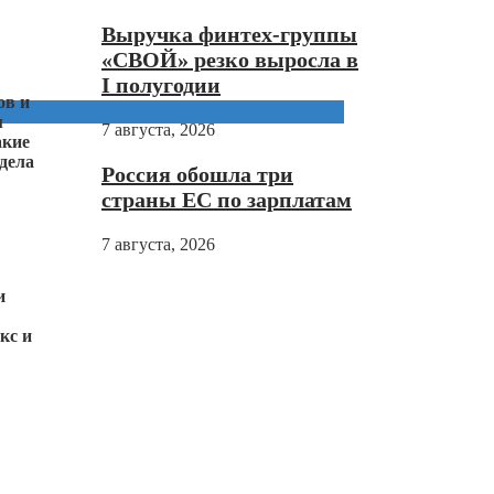
Выручка финтех-группы
«СВОЙ» резко выросла в
I полугодии
ов и
м
7 августа, 2026
акие
дела
Россия обошла три
страны ЕС по зарплатам
7 августа, 2026
и
кс и