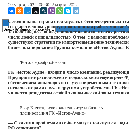
20 марта, 2022, 08:30
22 марта, 2022
Книги
Сегодня наша страна столкнулась с беспрецедентными с
государственном уровне, приостановили работу многие б
технологий, бесспорно, повлияет на жизнь многих россия
числе людей с инвалидностью. О том, с какими проблема
существуют стратегии по импортозамещению технических
бизнес-планирования Группы компаний «Исток-Аудио» Е
Фото: depositphotos.com
ГК «Исток-Аудио» входит в число компаний, реализую
Предприятие расположено в подмосковном наукограде Фря
обеспечением инвалидов по слуху современными технич
сигнализаторами слуха и другими устройствами. ГК «Ис
является резидентом особой экономической зоны технико
Егор Князев, руководитель отдела бизнес-
планирования ГК «Исток-Аудио»
— С какими проблемами сейчас могут столкнуться люди 
РФ санкциями?