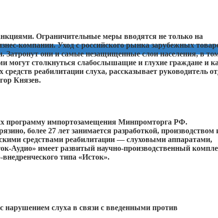
анкциями.
Ограничительные меры вводятся не только на
изнес-компании. Уход с российского рынка зарубежных товар
н. Затронут они и самые незащищенные слои населения, в то
ми могут столкнуться слабослышащие и глухие граждане и к
 средств реабилитации слуха, рассказывает руководитель от
гор Князев.
щих программу импортозамещения Минпромторга РФ.
зино, более 27 лет занимается разработкой, производством 
ескими средствами реабилитации — слуховыми аппаратами,
ток-Аудио» имеет развитый научно-производственный компле
-внедренческого типа «Исток».
с нарушением слуха в связи с введенными против