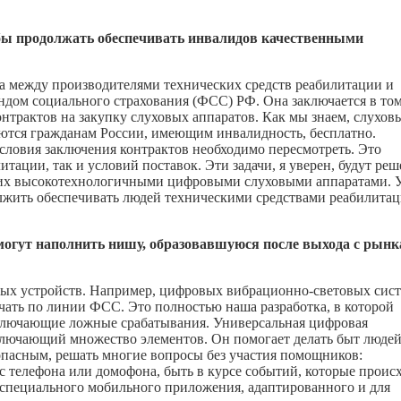
обы продолжать обеспечивать инвалидов качественными
та между производителями технических средств реабилитации и
дом социального страхования (ФСС) РФ. Она заключается в том
нтрактов на закупку слуховых аппаратов. Как мы знаем, слухов
ются гражданам России, имеющим инвалидность, бесплатно.
условия заключения контрактов необходимо пересмотреть. Это
итации, так и условий поставок. Эти задачи, я уверен, будут ре
ащих высокотехнологичными цифровыми слуховыми аппаратами. 
олжить обеспечивать людей техническими средствами реабилита
могут наполнить нишу, образовавшуюся после выхода с рынк
ых устройств. Например, цифровых вибрационно-световых сист
чать по линии ФСС. Это полностью наша разработка, в которой
ключающие ложные срабатывания. Универсальная цифровая
лючающий множество элементов. Он помогает делать быт людей
пасным, решать многие вопросы без участия помощников:
 телефона или домофона, быть в курсе событий, которые проис
специального мобильного приложения, адаптированного и для