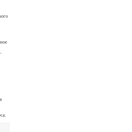
кого
нное
—
а
са.