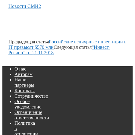
Новости СМИ2
Предыдущая статья
Российские венчурные инвестиции в
IT превысят $570 млн
Следующая статья
“Инвест-
Регион” от 21.11.2018
О нас
Авторам
Наши
партнеры
Контакты
Сотрудничество
Особое
уведомление
Ограничение
ответственности
Политика
в
отношении