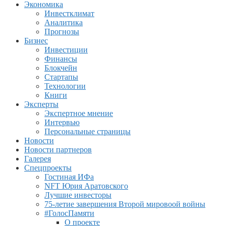
Экономика
Инвестклимат
Аналитика
Прогнозы
Бизнес
Инвестиции
Финансы
Блокчейн
Стартапы
Технологии
Книги
Эксперты
Экспертное мнение
Интервью
Персональные страницы
Новости
Новости партнеров
Галерея
Спецпроекты
Гостиная ИФа
NFT Юрия Аратовского
Лучшие инвесторы
75-летие завершения Второй мировоой войны
#ГолосПамяти
О проекте