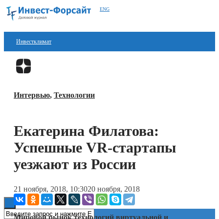
ENG
Инвестклимат
Финансы
Перейти в
Дзен
Инвестиции
Интервью
,
Технологии
Блокчейн
Стартапы
Екатерина Филатова:
Технологии
Успешные VR-стартапы
ESG
уезжают из России
Книги
21 ноября, 2018, 10:30
20 ноября, 2018
Мировой рынок технологий виртуальной и