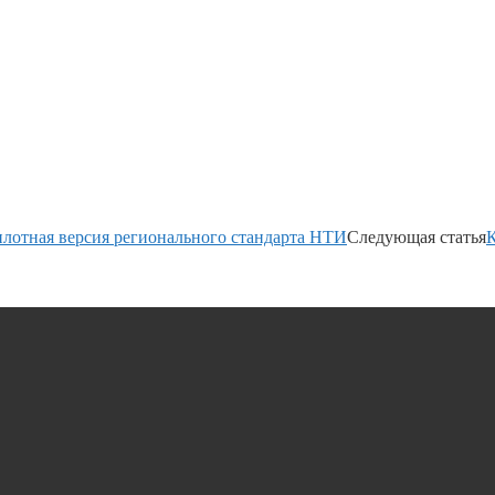
илотная версия регионального стандарта НТИ
Следующая статья
К