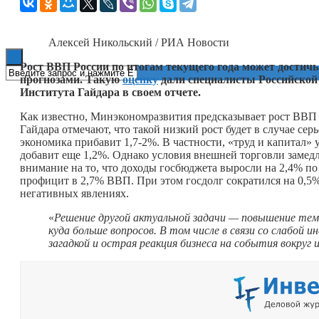
Книги
Алексей Никольский / РИА Новости
Рост ВВП России по итогам текущего года может достич
прогнозами. Такую
оценку
дали специалисты Российской
Института Гайдара в своем отчете.
Как известно, Минэкономразвития предсказывает рост ВВП 
Гайдара отмечают, что такой низкий рост будет в случае се
экономика прибавит 1,7-2%. В частности, «труд и капитал»
добавит еще 1,2%. Однако условия внешней торговли замед
внимание на то, что доходы госбюджета выросли на 2,4% по
профицит в 2,7% ВВП. При этом госдолг сократился на 0,5
негативных явлениях.
«
Решение другой актуальной задачи — повышение тем
куда больше вопросов. В том числе в связи со слабой
загадкой и острая реакция бизнеса на события вокруг