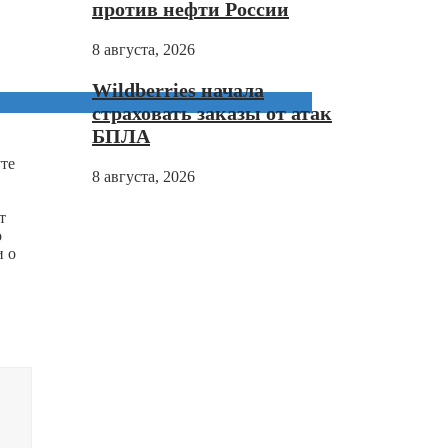
против нефти России
8 августа, 2026
Wildberries начала
страховать заказы от атак
БПЛА
те
8 августа, 2026
т
о
и о