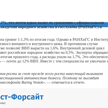
ь 2%, что почти вдвое выше по сравнению с официальными
 академии народного хозяйства и госслужбы (РАНХиГС) и
на уровне 1-1,3% по итогам года. Однако в РАНХиГС и Институ
рьезного внешнего и внутреннего шока. В противном случае
 уже позволят ВВП вырасти на 1,6%. Внутренний деловой цикл
ляют российское народное хозяйство на 0,5%. Эксперты обращаю
 итогам прошлого года, а расходы упали на 1,7%. Это обеспечил
% — почти до 12% ВВП. Вместе с тем специалисты не умолчали 
пов роста за счет прежде всего роста инвестиций вызывает
 инвестиционной активностью бизнеса. Поэтому не выглядит
 инвестфонда
Baring
Vostok
», — отмечается в отчете.