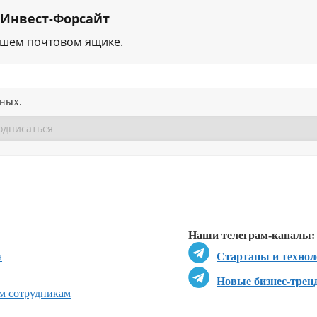
 Инвест-Форсайт
ашем почтовом ящике.
нных.
Перейти в
Перейти в
Д
Наши телеграм-каналы:
а
Стартапы и технол
Новые бизнес-трен
ым сотрудникам