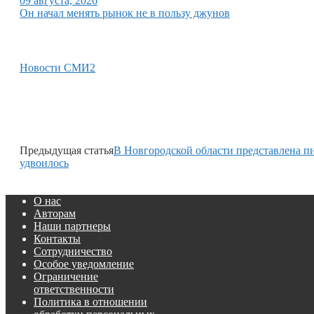
09 августа, 2026
Он начал менять рынок не в пользу джунов
Новости СМИ2
Предыдущая статья
В Новгородской области представлена п
удвоилось
О нас
Авторам
Наши партнеры
Контакты
Сотрудничество
Особое уведомление
Ограничение
ответственности
Политика в отношении