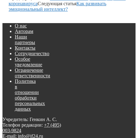
коронавируса
Следующая статья
Как развивать
эмоциональный интеллект?
О нас
Авторам
Наши
партнеры
Контакты
Сотрудничество
Особое
уведомление
Ограничение
ответственности
Политика
в
отношении
обработки
персональных
данных
Учредитель: Генкин А. С.
Телефон редакции:
+7 (495)
003-9824
E-mail: info@if24.ru