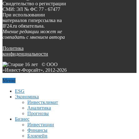
Свидетельство о регистрации
СМИ: ЭЛ № ФС 77 - 67477
При использовании
материалов гиперссылка на
IF24.ru обязательна.
Мнение редакции может не
совпадать с мнением автора
Политика
конфиденциальности
© ООО
«Инвест-Форсайт», 2012-
2026
Меню
ESG
Экономика
Инвестклимат
Аналитика
Прогнозы
Бизнес
Инвестиции
Финансы
Блокчейн