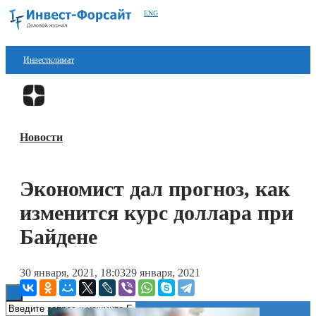
ENG
Инвестклимат
Финансы
Перейти в
Дзен
Инвестиции
Новости
Блокчейн
Стартапы
Экономист дал прогноз, как
Технологии
изменится курс доллара при
ESG
Байдене
Книги
30 января, 2021, 18:03
29 января, 2021