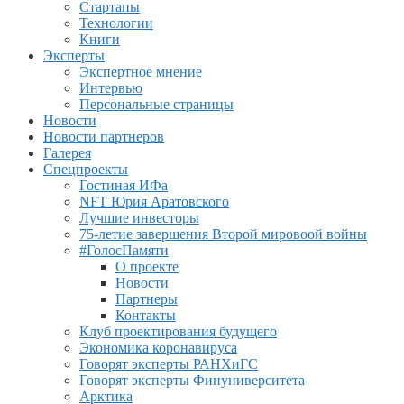
Стартапы
Технологии
Книги
Эксперты
Экспертное мнение
Интервью
Персональные страницы
Новости
Новости партнеров
Галерея
Спецпроекты
Гостиная ИФа
NFT Юрия Аратовского
Лучшие инвесторы
75-летие завершения Второй мировоой войны
#ГолосПамяти
О проекте
Новости
Партнеры
Контакты
Клуб проектирования будущего
Экономика коронавируса
Говорят эксперты РАНХиГС
Говорят эксперты Финуниверситета
Арктика