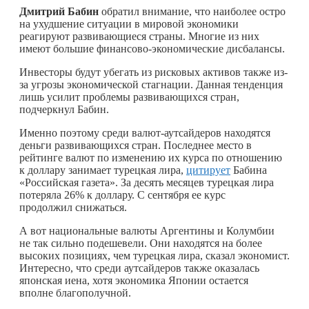
Дмитрий Бабин
обратил внимание, что наиболее остро
на ухудшение ситуации в мировой экономики
реагируют развивающиеся страны. Многие из них
имеют большие финансово-экономические дисбалансы.
Инвесторы будут убегать из рисковых активов также из-
за угрозы экономической стагнации. Данная тенденция
лишь усилит проблемы развивающихся стран,
подчеркнул Бабин.
Именно поэтому среди валют-аутсайдеров находятся
деньги развивающихся стран. Последнее место в
рейтинге валют по изменению их курса по отношению
к доллару занимает турецкая лира,
цитирует
Бабина
«Российская газета». За десять месяцев турецкая лира
потеряла 26% к доллару. С сентября ее курс
продолжил снижаться.
А вот национальные валюты Аргентины и Колумбии
не так сильно подешевели. Они находятся на более
высоких позициях, чем турецкая лира, сказал экономист.
Интересно, что среди аутсайдеров также оказалась
японская иена, хотя экономика Японии остается
вполне благополучной.