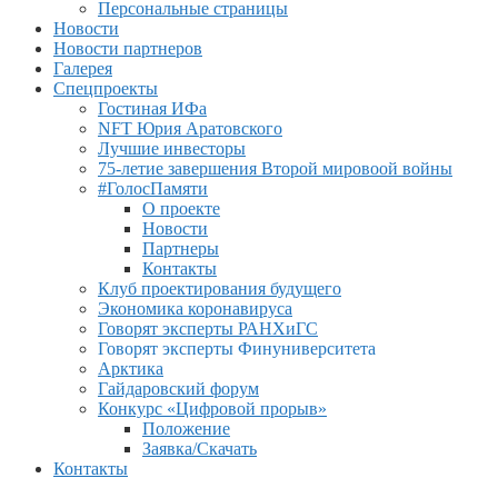
Персональные страницы
Новости
Новости партнеров
Галерея
Спецпроекты
Гостиная ИФа
NFT Юрия Аратовского
Лучшие инвесторы
75-летие завершения Второй мировоой войны
#ГолосПамяти
О проекте
Новости
Партнеры
Контакты
Клуб проектирования будущего
Экономика коронавируса
Говорят эксперты РАНХиГС
Говорят эксперты Финуниверситета
Арктика
Гайдаровский форум
Конкурс «Цифровой прорыв»
Положение
Заявка/Скачать
Контакты