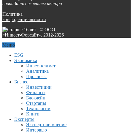
совпадать с мнением автора
Политика
конфиденциальности
© ООО
«Инвест-Форсайт», 2012-
2026
Меню
ESG
Экономика
Инвестклимат
Аналитика
Прогнозы
Бизнес
Инвестиции
Финансы
Блокчейн
Стартапы
Технологии
Книги
Эксперты
Экспертное мнение
Интервью