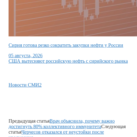
Сирия готова резко сократить закупки нефти у России
05 августа, 2026
США вытесняют российскую нефть с сирийского рынка
Новости СМИ2
Предыдущая статья
Врач объяснила, почему важно
достигнуть 80% коллективного иммунитета
Следующая
статья
Черчесов отказался от неустойки после