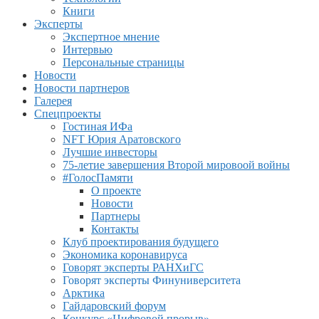
Книги
Эксперты
Экспертное мнение
Интервью
Персональные страницы
Новости
Новости партнеров
Галерея
Спецпроекты
Гостиная ИФа
NFT Юрия Аратовского
Лучшие инвесторы
75-летие завершения Второй мировоой войны
#ГолосПамяти
О проекте
Новости
Партнеры
Контакты
Клуб проектирования будущего
Экономика коронавируса
Говорят эксперты РАНХиГС
Говорят эксперты Финуниверситета
Арктика
Гайдаровский форум
Конкурс «Цифровой прорыв»