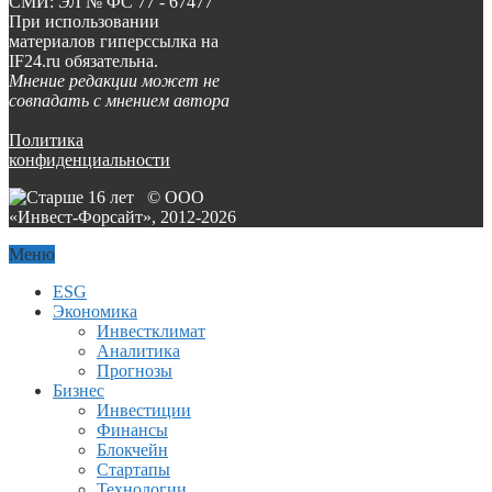
СМИ: ЭЛ № ФС 77 - 67477
При использовании
материалов гиперссылка на
IF24.ru обязательна.
Мнение редакции может не
совпадать с мнением автора
Политика
конфиденциальности
© ООО
«Инвест-Форсайт», 2012-
2026
Меню
ESG
Экономика
Инвестклимат
Аналитика
Прогнозы
Бизнес
Инвестиции
Финансы
Блокчейн
Стартапы
Технологии