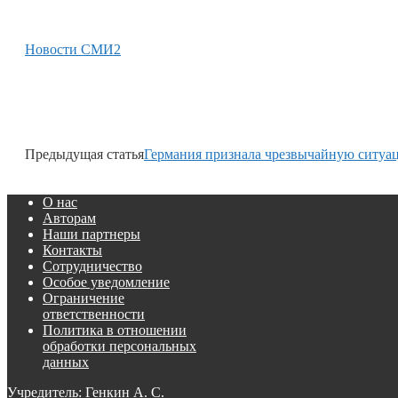
Новости СМИ2
Предыдущая статья
Германия признала чрезвычайную ситуац
О нас
Авторам
Наши партнеры
Контакты
Сотрудничество
Особое уведомление
Ограничение
ответственности
Политика в отношении
обработки персональных
данных
Учредитель: Генкин А. С.