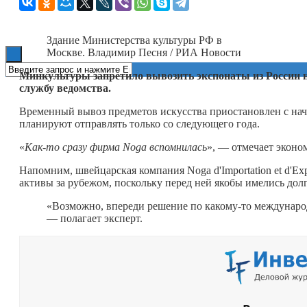
Книги
Здание Министерства культуры РФ в
Москве. Владимир Песня / РИА Новости
Минкультуры запретило вывозить экспонаты из России 
службу ведомства.
Временный вывоз предметов искусства приостановлен с нач
планируют отправлять только со следующего года.
«
Как-то
сразу фирма Noga вспомнилась
», — отмечает экон
Напомним, швейцарская компания Noga d'Importation et d'Ex
активы за рубежом, поскольку перед ней якобы имелись долг
«Возможно, впереди решение по
какому-то
международ
— полагает эксперт.