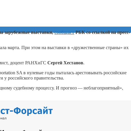
на зарубежные выставки,
сообщает
РБК со ссылкой на пресс-
ала марта. При этом на выставки в «дружественные страны» их
омист, доцент РАНХиГС
Сергей Хестанов
.
portation SA в нулевые годы пыталась арестовывать российские
и у российского правительства.
ному судебному процессу. И прогноз — неблагоприятный»,