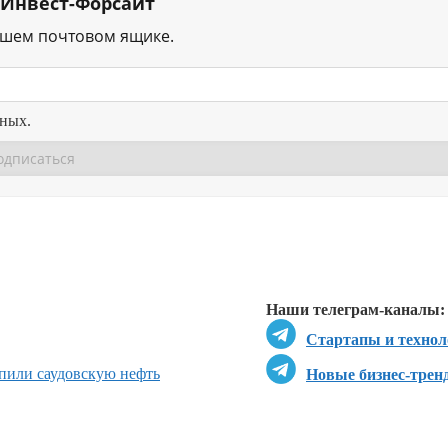
 Инвест-Форсайт
ашем почтовом ящике.
нных.
Перейти в
Перейти в
Д
Наши телеграм-каналы:
Стартапы и технол
пили саудовскую нефть
Новые бизнес-трен