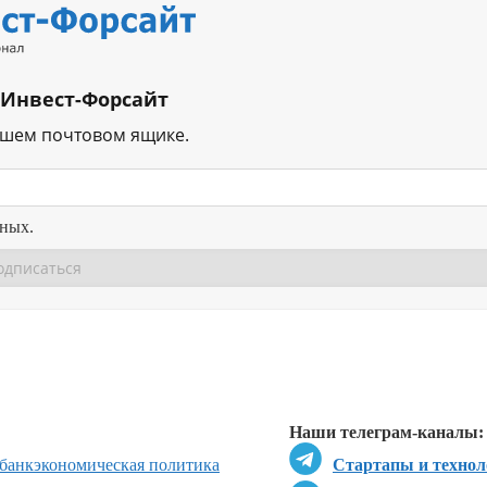
 Инвест-Форсайт
ашем почтовом ящике.
нных.
Перейти в
Перейти в
Д
Наши телеграм-каналы:
банк
экономическая политика
Стартапы и технол