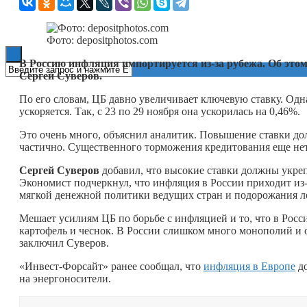
Книги
Фото: depositphotos.com
В Россию инфляция импортируется из-за рубежа. Об это
Сергей Суверов.
По его словам, ЦБ давно увеличивает ключевую ставку. Одн
ускоряется. Так, с 23 по 29 ноября она ускорилась на 0,46%.
Это очень много, объяснил аналитик. Повышение ставки дол
частично. Существенного торможения кредитования еще не
Сергей Суверов
добавил, что высокие ставки должны укрепл
Экономист подчеркнул, что инфляция в России приходит из-
мягкой денежной политики ведущих стран и подорожания л
Мешает усилиям ЦБ по борьбе с инфляцией и то, что в Росс
картофель и чеснок. В России слишком много монополий и 
заключил Суверов.
«Инвест-Форсайт» ранее сообщал, что
инфляция в Европе
до
на энергоносители.