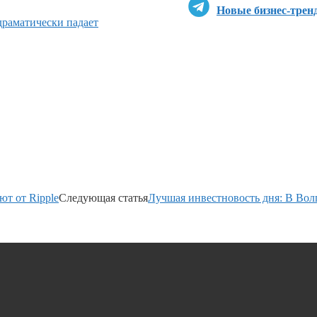
Новые бизнес-трен
драматически падает
ют от Ripple
Следующая статья
Лучшая инвестновость дня: В Вол