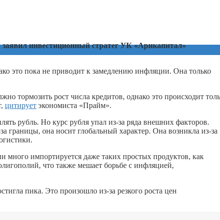
м заявил инвестиционный стратег УК «Арикапитал»
ако это пока не приводит к замедлению инфляции. Она только
жно тормозить рост числа кредитов, однако это происходит тол
т,
цитирует
экономиста «Прайм».
ять рубль. Но курс рубля упал из-за ряда внешних факторов.
за границы, она носит глобальный характер. Она возникла из-за
огистики.
ии много импортируется даже таких простых продуктов, как
олигополий, что также мешает борьбе с инфляцией,
стигла пика. Это произошло из-за резкого роста цен