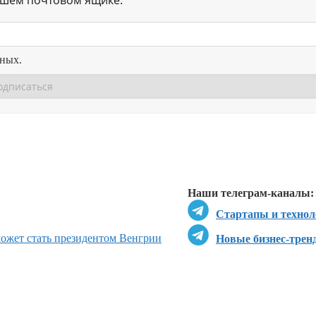
нных.
Перейти в
Перейти в
Д
Наши телеграм-каналы:
Стартапы и технол
может стать президентом Венгрии
Новые бизнес-трен