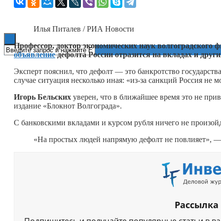
Книги
Илья Питалев / РИА Новости
Профессор, доктор экономических наук волгоградского 
объявление
дефолта России отразится на вкладах и друг
Эксперт пояснил, что дефолт — это банкротство государства
случае ситуация несколько иная: «из-за санкций Россия не
Игорь Бельских
уверен, что в ближайшее время это не при
издание «Блокнот Волгограда».
С банковскими вкладами и курсом рубля ничего не произойд
«На простых людей напрямую дефолт не повлияет», —
Рассылка
Подпишитесь и получайте популярные статьи в в