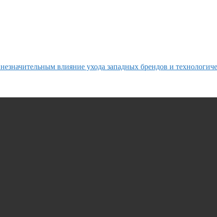
 незначительным влияние ухода западных брендов и технологич