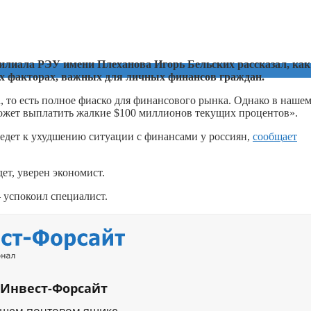
филиала РЭУ имени Плеханова Игорь Бельских рассказал, как
их факторах, важных для личных финансов граждан.
, то есть полное фиаско для финансового рынка. Однако в наше
 может выплатить жалкие $100 миллионов текущих процентов».
ведет к ухудшению ситуации с финансами у россиян,
сообщает
ет, уверен экономист.
 успокоил специалист.
 Инвест-Форсайт
ашем почтовом ящике.