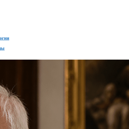
Дзен
зен
огии
ды