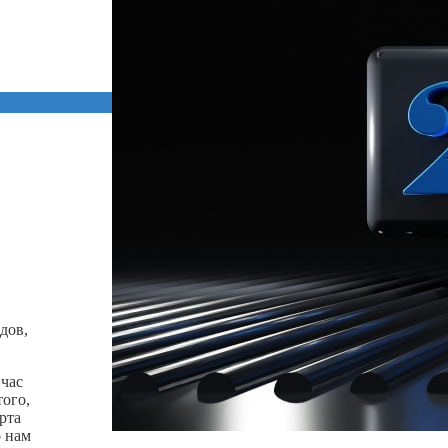
дов,
йчас
того,
рта
о нам