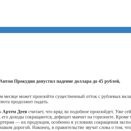
тон Прокудин допустил падение доллара до 45 рублей,
ем месяце может произойти существенный отток с рублевых вкла
алюта продолжит падать.
ts
Артем Деев
считает, что вряд ли подобное произойдет. Уже се
его доходы сокращаются, дефицит маячит на горизонте. Кроме 
ртерам — их продукция, особенно в условиях сокращения экспо
шком дорогой. Наконец, в правительстве звучат слова о том, чт