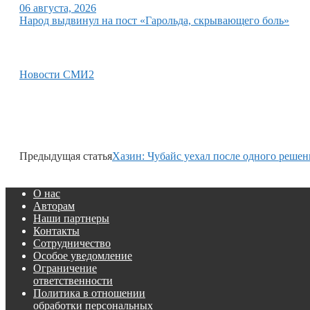
06 августа, 2026
Народ выдвинул на пост «Гарольда, скрывающего боль»
Новости СМИ2
Предыдущая статья
Хазин: Чубайс уехал после одного реше
О нас
Авторам
Наши партнеры
Контакты
Сотрудничество
Особое уведомление
Ограничение
ответственности
Политика в отношении
обработки персональных