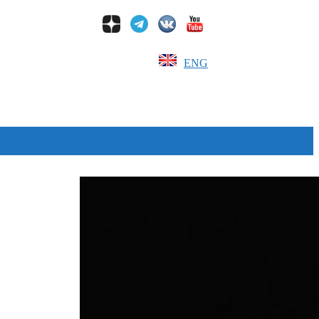
ENG
Дзен