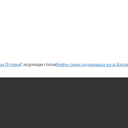
ния Путина
Следующая статья
Нефть снова подорожала из-за Кита