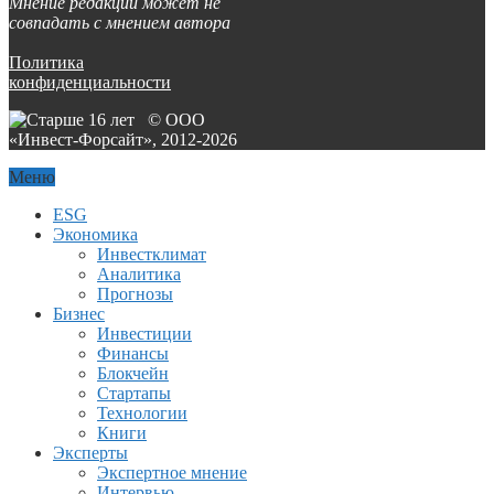
Мнение редакции может не
совпадать с мнением автора
Политика
конфиденциальности
© ООО
«Инвест-Форсайт», 2012-
2026
Меню
ESG
Экономика
Инвестклимат
Аналитика
Прогнозы
Бизнес
Инвестиции
Финансы
Блокчейн
Стартапы
Технологии
Книги
Эксперты
Экспертное мнение
Интервью