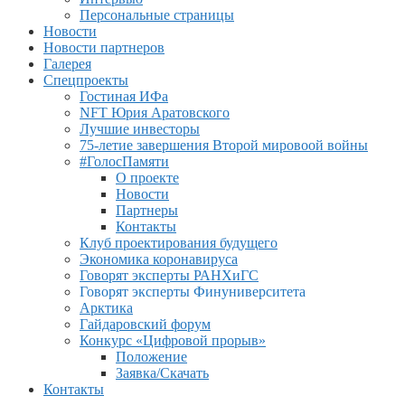
Персональные страницы
Новости
Новости партнеров
Галерея
Спецпроекты
Гостиная ИФа
NFT Юрия Аратовского
Лучшие инвесторы
75-летие завершения Второй мировоой войны
#ГолосПамяти
О проекте
Новости
Партнеры
Контакты
Клуб проектирования будущего
Экономика коронавируса
Говорят эксперты РАНХиГС
Говорят эксперты Финуниверситета
Арктика
Гайдаровский форум
Конкурс «Цифровой прорыв»
Положение
Заявка/Скачать
Контакты