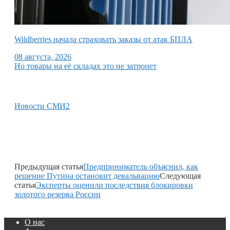
Wildberries начала страховать заказы от атак БПЛА
08 августа, 2026
Но товары на её складах это не затронет
Новости СМИ2
Предыдущая статья
Предприниматель объяснил, как
решение Путина остановит девальвацию
Следующая
статья
Эксперты оценили последствия блокировки
золотого резерва России
О нас