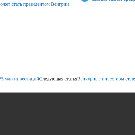
может стать президентом Венгрии
75 млн инвестиций
Следующая статья
Венчурные инвесторы ставя