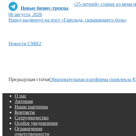
«25-летний» старик из мема 
Новые бизнес-тренды
06 августа, 2026
Народ выдвинул на пост «Гарольда, скрывающего боль»
Новости СМИ2
Предыдущая статья
Образовательная платформа привлекла $
О нас
Авторам
Наши партнеры
Контакты
Сотрудничество
Особое уведомление
Ограничение
ответственности