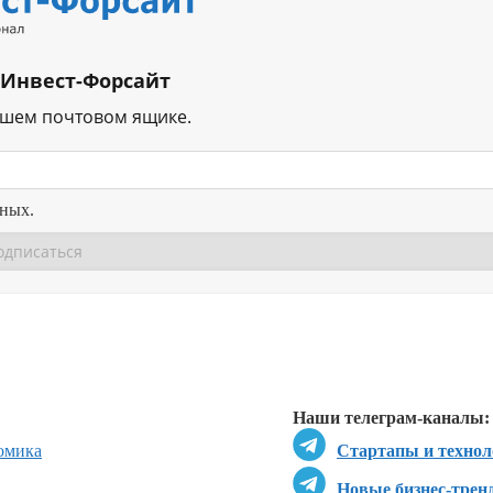
 Инвест-Форсайт
ашем почтовом ящике.
нных.
Перейти в
Перейти в
Д
Наши телеграм-каналы:
омика
Стартапы и технол
Новые бизнес-трен