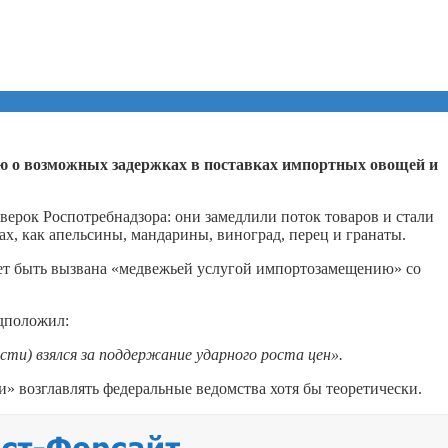
 о возможных задержках в поставках импортных овощей и
ерок Роспотребнадзора: они замедлили поток товаров и стали
тах, как апельсины, мандарины, виноград, перец и гранаты.
ет быть вызвана «медвежьей услугой импортозамещению» со
дположил:
сти) взялся за поддержание ударного роста цен».
и» возглавлять федеральные ведомства хотя бы теоретически.