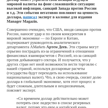
мировой валюты на фоне сложившейся ситуации:
высокой инфляции, санкций Запада против России
и т.д. Эти события негативно повлияют на ценность
доллара,
написал
эксперт в колонке для издания
Manager Magazin.
Совершенно очевидно, что США, вводя санкции против
России, наносят удар и по своим конкурентам в
мировой экономике — по Европе и Китаю,
подчеркивает руководитель аналитического
департамента AMarkets
Артем Деев.
Эти страны могут
серьезно пострадать из-за ограничений в отношении
финансовых взаиморасчетов с Россией, из-за санкций
против добывающего сектора. И получается, что у
других стран нет иной возможности вести торговлю с
нашей страной, используя долларовые расчеты
(государства будут переходить на использование
национальных валют). Что, в свою очередь, снизит долю
доллара в глобальной экономике, хотя этот процесс и
будет сложным, длительным и неоднозначным,
поясняет эксперт.
«Со временем доллар действительно может
потерять свое лидерство в списке резервных
валют, потому что евро и китайский юань