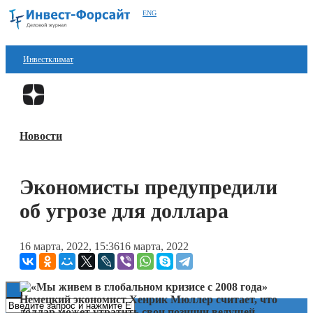
ENG
Инвестклимат
Финансы
Перейти в
Дзен
Инвестиции
Новости
Блокчейн
Стартапы
Экономисты предупредили
Технологии
об угрозе для доллара
ESG
16 марта, 2022, 15:36
16 марта, 2022
Книги
Немецкий экономист Хенрик Мюллер считает, что
доллар может утратить свои позиции ведущей