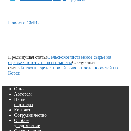
Новости СМИ2
Предыдущая статья
Сельскохозяйственное сырье на
страже чистоты нашей планеты
Следующая
статья
Биткоин сделал новый рывок после новостей из
Кореи
О нас
Авторам
Наши
партнеры
Контакты
Сотрудничество
Особое
уведомление
Ограничение