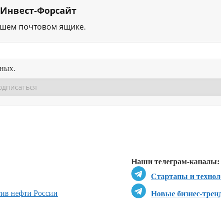
 Инвест-Форсайт
ашем почтовом ящике.
нных.
Перейти в
Перейти в
Д
Наши телеграм-каналы:
Стартапы и технол
ив нефти России
Новые бизнес-трен