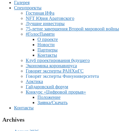
Галерея
Спецпроекты
Гостиная ИФа
NFT Юрия Аратовского
Лучшие инвесторы
75-летие завершения Второй мировоой войны
#ГолосПамяти
О проекте
Новости
Партнеры
Контакты
Клуб проектирования будущего
Экономика коронавируса
Говорят эксперты РАНХиГС
Говорят эксперты Финуниверситета
Арктика
Гайдаровский форум
Конкурс «Цифровой прорыв»
Положение
Заявка/Скачать
Контакты
Archives