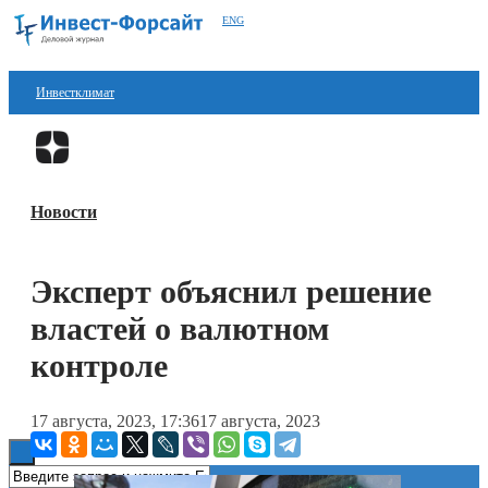
ENG
Инвестклимат
Финансы
Перейти в
Дзен
Инвестиции
Новости
Блокчейн
Стартапы
Эксперт объяснил решение
Технологии
властей о валютном
ESG
контроле
Книги
17 августа, 2023, 17:36
17 августа, 2023