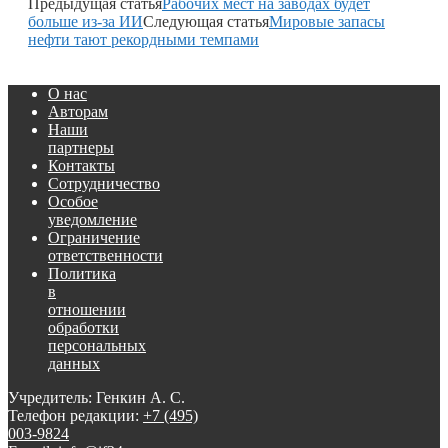
Предыдущая статья
Рабочих мест на заводах будет
больше из-за ИИ
Следующая статья
Мировые запасы
нефти тают рекордными темпами
О нас
Авторам
Наши
партнеры
Контакты
Сотрудничество
Особое
уведомление
Ограничение
ответственности
Политика
в
отношении
обработки
персональных
данных
Учредитель: Генкин А. С.
Телефон редакции:
+7 (495)
003-9824