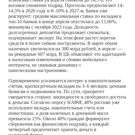
восьмое снижение подряд. Прогнозы предполагают 14–
14,5% в 2026 году и 8–10% в 2027-м. Банки уже
реагируют: средняя максимальная ставка по вкладам в
топ-10 банков в конце апреля опустилась до 13,06%,
минимума с октября 2023 года. Доходность
долгосрочных депозитов продолжает снижаться,
подчеркивает эксперт. На этом фоне растет переток
средств в более гибкие инструменты. В марте объем
наличных увеличился на 300 млрд рублей, в апреле —
на рекордные 607 млрд. В ЦБ объясняют это адаптацией
к налоговым изменениям и сбоями мобильного
интернета, не связывая динамику с
паническими настроениями.
Одновременно усиливается интерес к накопительным
счетам, краткосрочным вкладам на 3–6 месяцев, ценным
бумагам и недвижимости. По сути, приоритет
смещается в сторону ликвидности и свободного доступа
к деньгам. Согласно опросу НАФИ, 48% россиян уже
используют вклады, накопительные счета или
инвестиции, а доля наличных в денежной массе
превысила 15%. Около 40% граждан формируют
сбережения как финансовую подушку, а каждый
четвертый предпочитает хранить деньги в
наличной форме.