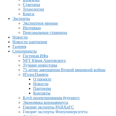
Стартапы
Технологии
Книги
Эксперты
Экспертное мнение
Интервью
Персональные страницы
Новости
Новости партнеров
Галерея
Спецпроекты
Гостиная ИФа
NFT Юрия Аратовского
Лучшие инвесторы
75-летие завершения Второй мировоой войны
#ГолосПамяти
О проекте
Новости
Партнеры
Контакты
Клуб проектирования будущего
Экономика коронавируса
Говорят эксперты РАНХиГС
Говорят эксперты Финуниверситета