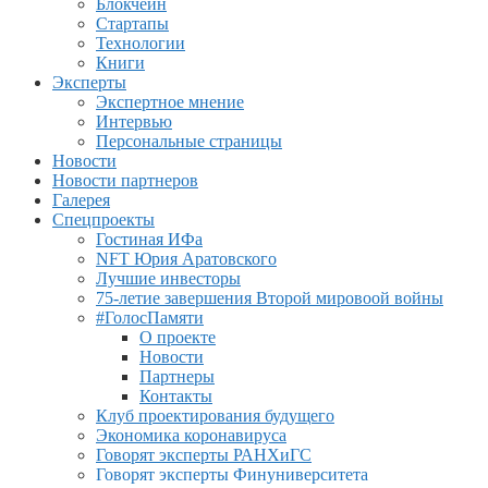
Блокчейн
Стартапы
Технологии
Книги
Эксперты
Экспертное мнение
Интервью
Персональные страницы
Новости
Новости партнеров
Галерея
Спецпроекты
Гостиная ИФа
NFT Юрия Аратовского
Лучшие инвесторы
75-летие завершения Второй мировоой войны
#ГолосПамяти
О проекте
Новости
Партнеры
Контакты
Клуб проектирования будущего
Экономика коронавируса
Говорят эксперты РАНХиГС
Говорят эксперты Финуниверситета