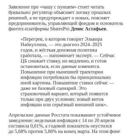
Заявление про «чашу с пуншем» стоит читать
буквально: регулятор объясняет логику прошлых
решений, а не предупреждает о новых, поясняет
предприниматель, управляющий фондом и основатель
финтех-платформы SharesPro
Денис Астафьев
.
«Перегрев, о котором говорит Эльвира
Набиуллина, — это диагноз 2024–2025
годов, и жёсткая денежная политика
сработала, — напоминает эксперт. — Сейчас
ЦБ снижает ставку, но медленно, и готов
остановиться, если данные изменятся.
Повышение при нынешней траектории
инфляции потребовало бы принципиально
иной картины. Повышение ставки сейчас —
даже не базовый сценарий. Это
страховочный вариант, который появится
только при двух условиях: новый виток
инфляции или серьёзный внешний шок».
Апрельские данные Росстата показывают устойчивое
замедление: недельная инфляция с 14 по 20 апреля
составила 0,01%, а годовой показатель опустился
до 5,68% против 5,86% на конец марта. На этом фоне