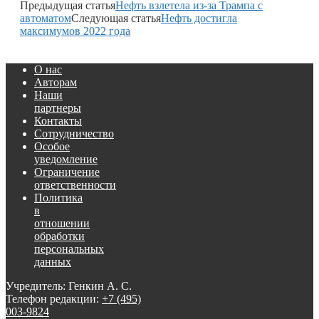
Предыдущая статья
Нефть взлетела из-за Трампа с
автоматом
Следующая статья
Нефть достигла
максимумов 2022 года
О нас
Авторам
Наши
партнеры
Контакты
Сотрудничество
Особое
уведомление
Ограничение
ответственности
Политика
в
отношении
обработки
персональных
данных
Учредитель: Генкин А. С.
Телефон редакции:
+7 (495)
003-9824