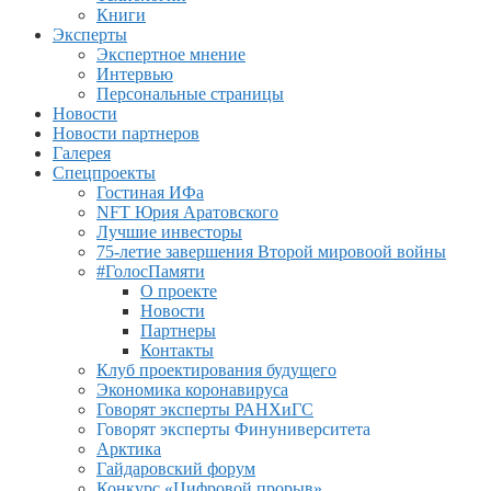
Книги
Эксперты
Экспертное мнение
Интервью
Персональные страницы
Новости
Новости партнеров
Галерея
Спецпроекты
Гостиная ИФа
NFT Юрия Аратовского
Лучшие инвесторы
75-летие завершения Второй мировоой войны
#ГолосПамяти
О проекте
Новости
Партнеры
Контакты
Клуб проектирования будущего
Экономика коронавируса
Говорят эксперты РАНХиГС
Говорят эксперты Финуниверситета
Арктика
Гайдаровский форум
Конкурс «Цифровой прорыв»