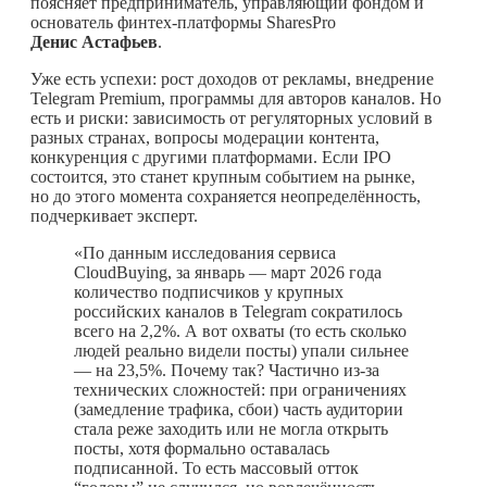
поясняет предприниматель, управляющий фондом и
основатель финтех-платформы SharesPro
Денис Астафьев
.
Уже есть успехи: рост доходов от рекламы, внедрение
Telegram Premium, программы для авторов каналов. Но
есть и риски: зависимость от регуляторных условий в
разных странах, вопросы модерации контента,
конкуренция с другими платформами. Если IPO
состоится, это станет крупным событием на рынке,
но до этого момента сохраняется неопределённость,
подчеркивает эксперт.
«По данным исследования сервиса
CloudBuying, за январь — март 2026 года
количество подписчиков у крупных
российских каналов в Telegram сократилось
всего на 2,2%. А вот охваты (то есть сколько
людей реально видели посты) упали сильнее
— на 23,5%. Почему так? Частично из-за
технических сложностей: при ограничениях
(замедление трафика, сбои) часть аудитории
стала реже заходить или не могла открыть
посты, хотя формально оставалась
подписанной. То есть массовый отток