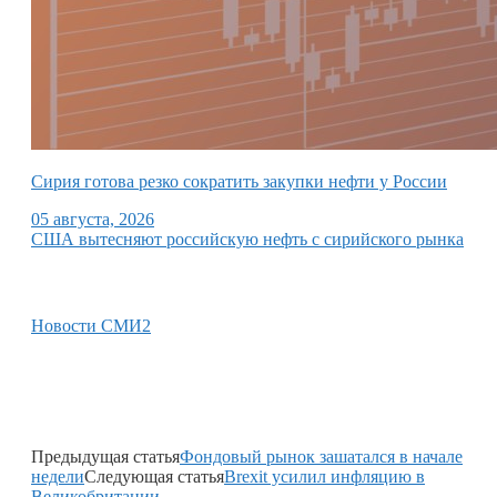
Сирия готова резко сократить закупки нефти у России
05 августа, 2026
США вытесняют российскую нефть с сирийского рынка
Новости СМИ2
Предыдущая статья
Фондовый рынок зашатался в начале
недели
Следующая статья
Brexit усилил инфляцию в
Великобритании