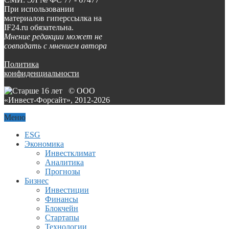
При использовании
материалов гиперссылка на
IF24.ru обязательна.
Мнение редакции может не
совпадать с мнением автора
Политика
конфиденциальности
© ООО
«Инвест-Форсайт», 2012-
2026
Меню
ESG
Экономика
Инвестклимат
Аналитика
Прогнозы
Бизнес
Инвестиции
Финансы
Блокчейн
Стартапы
Технологии