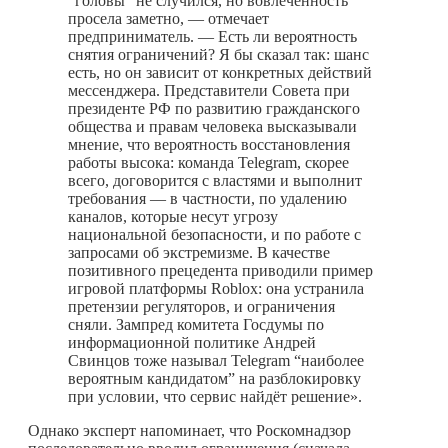
“головы” не случился, но вовлечённость
просела заметно, — отмечает
предприниматель. — Есть ли вероятность
снятия ограничений? Я бы сказал так: шанс
есть, но он зависит от конкретных действий
мессенджера. Представители Совета при
президенте РФ по развитию гражданского
общества и правам человека высказывали
мнение, что вероятность восстановления
работы высока: команда Telegram, скорее
всего, договорится с властями и выполнит
требования — в частности, по удалению
каналов, которые несут угрозу
национальной безопасности, и по работе с
запросами об экстремизме. В качестве
позитивного прецедента приводили пример
игровой платформы Roblox: она устранила
претензии регуляторов, и ограничения
сняли. Зампред комитета Госдумы по
информационной политике Андрей
Свинцов тоже называл Telegram “наиболее
вероятным кандидатом” на разблокировку
при условии, что сервис найдёт решение».
Однако эксперт напоминает, что Роскомнадзор