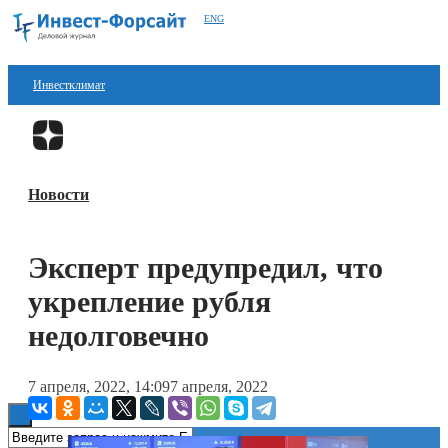
ENG
Инвестклимат
Финансы
Перейти в
Дзен
Инвестиции
Новости
Блокчейн
Стартапы
Эксперт предупредил, что
Технологии
укрепление рубля
ESG
недолговечно
Книги
7 апреля, 2022, 14:09
7 апреля, 2022