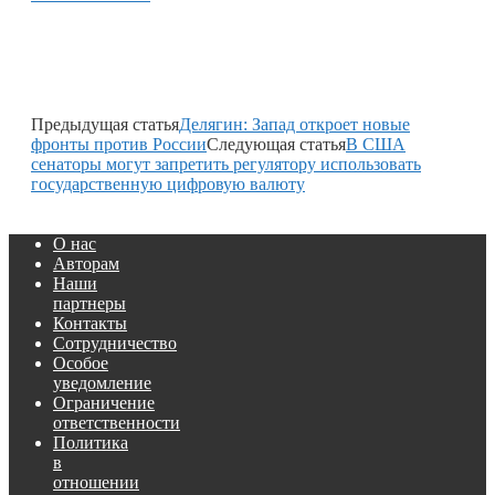
Предыдущая статья
Делягин: Запад откроет новые
фронты против России
Следующая статья
В США
сенаторы могут запретить регулятору использовать
государственную цифровую валюту
О нас
Авторам
Наши
партнеры
Контакты
Сотрудничество
Особое
уведомление
Ограничение
ответственности
Политика
в
отношении