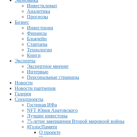
Экономика
Инвестклимат
Аналитика
Прогнозы
Бизнес
Инвестиции
Финансы
Блокчейн
Стартапы
Технологии
Книги
Эксперты
Экспертное мнение
Интервью
Персональные страницы
Новости
Новости партнеров
Галерея
Спецпроекты
Гостиная ИФа
NFT Юрия Аратовского
Лучшие инвесторы
75-летие завершения Второй мировоой войны
#ГолосПамяти
О проекте