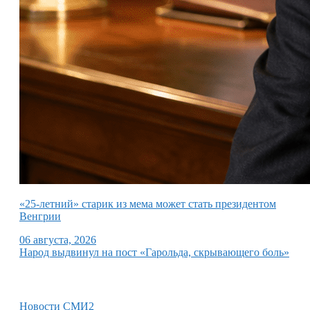
«25-летний» старик из мема может стать президентом
Венгрии
06 августа, 2026
Народ выдвинул на пост «Гарольда, скрывающего боль»
Новости СМИ2