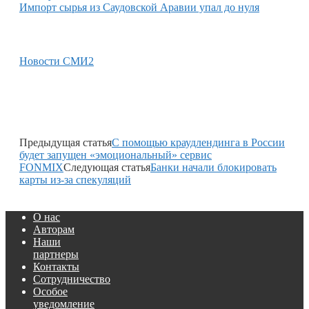
Импорт сырья из Саудовской Аравии упал до нуля
Новости СМИ2
Предыдущая статья
С помощью краудлендинга в России
будет запущен «эмоциональный» сервис
FONMIX
Следующая статья
Банки начали блокировать
карты из-за спекуляций
О нас
Авторам
Наши
партнеры
Контакты
Сотрудничество
Особое
уведомление