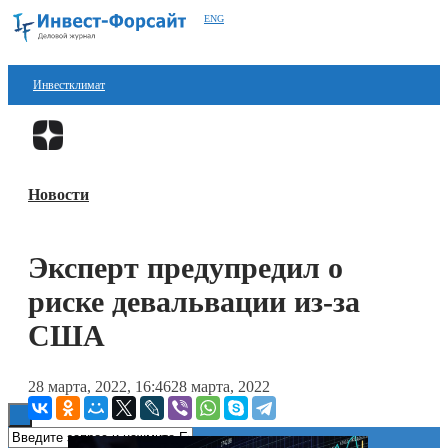
ENG
Инвестклимат
Финансы
Перейти в
Дзен
Инвестиции
Новости
Блокчейн
Стартапы
Эксперт предупредил о
Технологии
риске девальвации из-за
ESG
США
Книги
28 марта, 2022, 16:46
28 марта, 2022