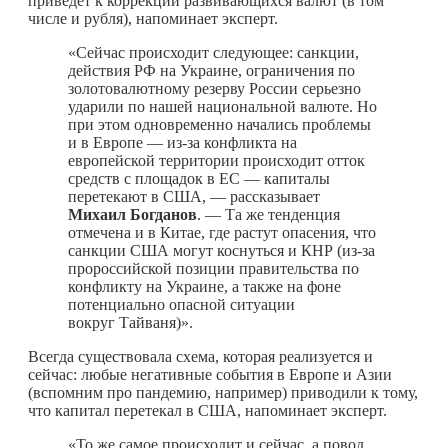
приведет к коррекции развивающихся валют (в том
числе и рубля), напоминает эксперт.
«Сейчас происходит следующее: санкции,
действия РФ на Украине, ограничения по
золотовалютному резерву России серьезно
ударили по нашей национальной валюте. Но
при этом одновременно начались проблемы
и в Европе — из-за конфликта на
европейской территории происходит отток
средств с площадок в ЕС — капиталы
перетекают в США, — рассказывает
Михаил Богданов
. — Та же тенденция
отмечена и в Китае, где растут опасения, что
санкции США могут коснуться и КНР (из-за
пророссийской позиции правительства по
конфликту на Украине, а также на фоне
потенциально опасной ситуации
вокруг Тайваня)».
Всегда существовала схема, которая реализуется и
сейчас: любые негативные события в Европе и Азии
(вспомним про пандемию, например) приводили к тому,
что капитал перетекал в США, напоминает эксперт.
«То же самое происходит и сейчас, а повод