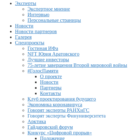
Эксперты
Экспертное мнение
Интервью
Персональные страницы
Новости
Новости партнеров
Галерея
Спецпроекты
Гостиная ИФа
NFT Юрия Аратовского
Лучшие инвесторы
75-летие завершения Второй мировоой войны
#ГолосПамяти
О проекте
Новости
Партнеры
Контакты
Клуб проектирования будущего
Экономика коронавируса
Говорят эксперты РАНХиГС
Говорят эксперты Финуниверситета
Арктика
Гайдаровский форум
Конкурс «Цифровой прорыв»
Положение