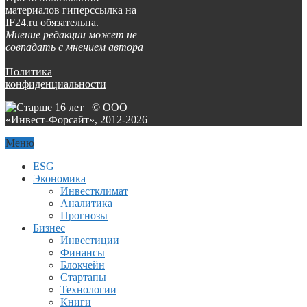
материалов гиперссылка на
IF24.ru обязательна.
Мнение редакции может не
совпадать с мнением автора
Политика
конфиденциальности
© ООО
«Инвест-Форсайт», 2012-
2026
Меню
ESG
Экономика
Инвестклимат
Аналитика
Прогнозы
Бизнес
Инвестиции
Финансы
Блокчейн
Стартапы
Технологии
Книги