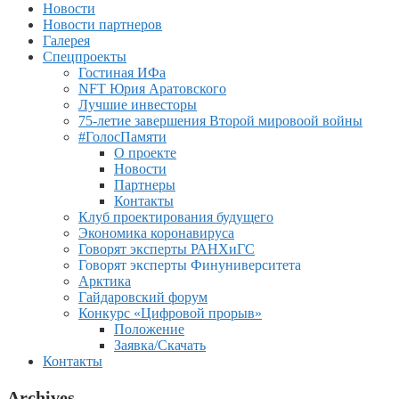
Новости
Новости партнеров
Галерея
Спецпроекты
Гостиная ИФа
NFT Юрия Аратовского
Лучшие инвесторы
75-летие завершения Второй мировоой войны
#ГолосПамяти
О проекте
Новости
Партнеры
Контакты
Клуб проектирования будущего
Экономика коронавируса
Говорят эксперты РАНХиГС
Говорят эксперты Финуниверситета
Арктика
Гайдаровский форум
Конкурс «Цифровой прорыв»
Положение
Заявка/Скачать
Контакты
Archives