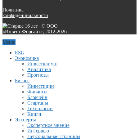
Политика
конфиденциальности
© ООО
«Инвест-Форсайт», 2012-
2026
Меню
ESG
Экономика
Инвестклимат
Аналитика
Прогнозы
Бизнес
Инвестиции
Финансы
Блокчейн
Стартапы
Технологии
Книги
Эксперты
Экспертное мнение
Интервью
Персональные страницы