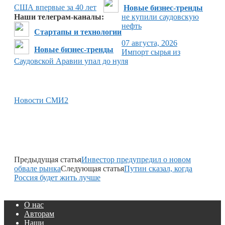
США впервые за 40 лет
Новые бизнес-тренды
Наши телеграм-каналы:
не купили саудовскую
нефть
Стартапы и технологии
07 августа, 2026
Новые бизнес-тренды
Импорт сырья из
Саудовской Аравии упал до нуля
Новости СМИ2
Предыдущая статья
Инвестор предупредил о новом
обвале рынка
Следующая статья
Путин сказал, когда
Россия будет жить лучше
О нас
Авторам
Наши