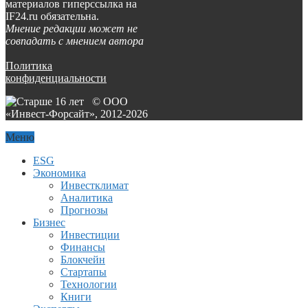
материалов гиперссылка на
IF24.ru обязательна.
Мнение редакции может не
совпадать с мнением автора
Политика
конфиденциальности
© ООО
«Инвест-Форсайт», 2012-
2026
Меню
ESG
Экономика
Инвестклимат
Аналитика
Прогнозы
Бизнес
Инвестиции
Финансы
Блокчейн
Стартапы
Технологии
Книги