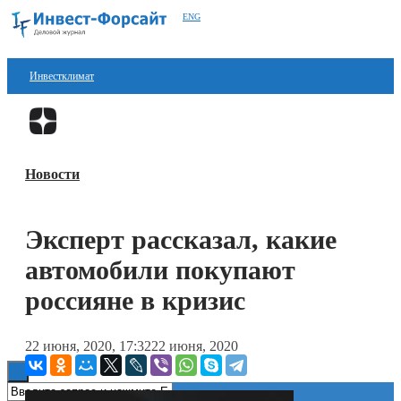
ENG
Инвестклимат
Финансы
Перейти в
Дзен
Инвестиции
Новости
Блокчейн
Стартапы
Эксперт рассказал, какие
Технологии
автомобили покупают
ESG
россияне в кризис
Книги
22 июня, 2020, 17:32
22 июня, 2020