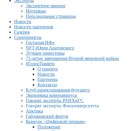
Эксперты
Экспертное мнение
Интервью
Персональные страницы
Новости
Новости партнеров
Галерея
Спецпроекты
Гостиная ИФа
NFT Юрия Аратовского
Лучшие инвесторы
75-летие завершения Второй мировоой войны
#ГолосПамяти
О проекте
Новости
Партнеры
Контакты
Клуб проектирования будущего
Экономика коронавируса
Говорят эксперты РАНХиГС
Говорят эксперты Финуниверситета
Арктика
Гайдаровский форум
Конкурс «Цифровой прорыв»
Положение