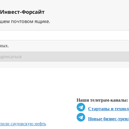
 Инвест-Форсайт
ашем почтовом ящике.
нных.
Перейти в
Перейти в
Д
Наши телеграм-каналы:
Стартапы и технол
Новые бизнес-трен
пили саудовскую нефть