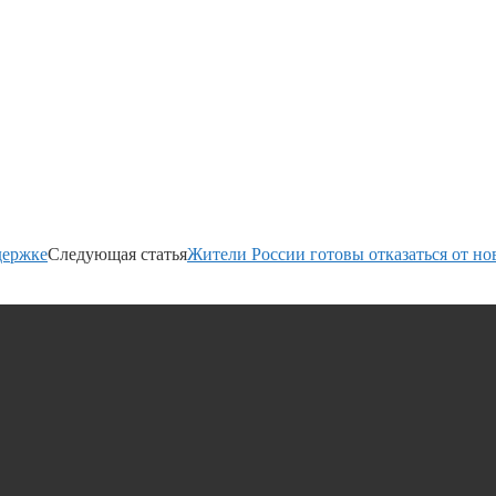
держке
Следующая статья
Жители России готовы отказаться от н