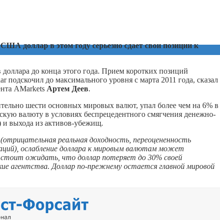
ША доллар в этом году серьезно сдает свои позиции к
 доллара до конца этого года. Прием коротких позиций
r подскочил до максимального уровня с марта 2011 года, сказал
ента AMarkets
Артем Деев
.
ительно шести основных мировых валют, упал более чем на 6% в
нскую валюту в условиях беспрецедентного смягчения денежно-
 и выхода из активов-убежищ.
 (отрицательная реальная доходность, переоцененность
аций), ослабление доллара к мировым валютам может
 стоит ожидать, что доллар потеряет до 30% своей
ие агентства. Доллар по-прежнему остается главной мировой