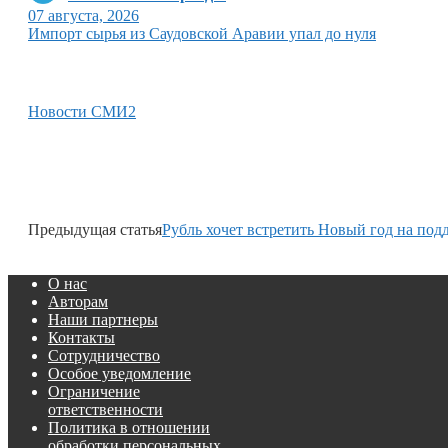
07 августа, 2026
Импорт сырья из Саудовской Аравии упал до нуля
Новости СМИ2
Предыдущая статья
Рубль хочет встретить Новый год на под
О нас
Авторам
Наши партнеры
Контакты
Сотрудничество
Особое уведомление
Ограничение
ответственности
Политика в отношении
обработки персональных