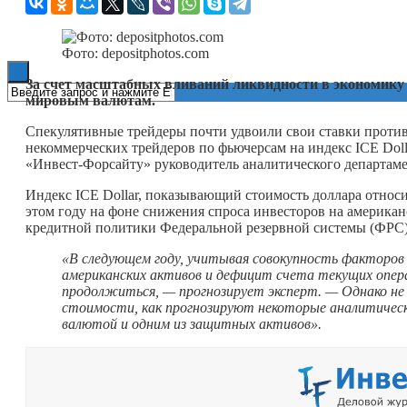
Книги
Фото: depositphotos.com
За счет масштабных вливаний ликвидности в экономику С
мировым валютам.
Спекулятивные трейдеры почти удвоили свои ставки против
некоммерческих трейдеров по фьючерсам на индекс ICE Dolla
«Инвест-Форсайту» руководитель аналитического департам
Индекс ICE Dollar, показывающий стоимость доллара относ
этом году на фоне снижения спроса инвесторов на америка
кредитной политики Федеральной резервной системы (ФРС)
«В следующем году, учитывая совокупность факторов
американских активов и дефицит счета текущих опер
продолжиться, — прогнозирует эксперт. — Однако не
стоимости, как прогнозируют некоторые аналитическ
валютой и одним из защитных активов».