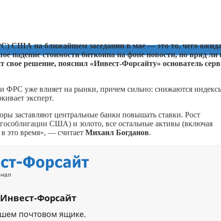
С) США на ближайшем заседании в мае — это то, чего ожид
ое падение стоимости биткоина на фоне новости, но вряд ли 
т свое решение, пояснил «Инвест-Форсайту» основатель серв
и ФРС уже влияет на рынки, причем сильно: снижаются индекс
кивает эксперт.
оры заставляют центральные банки повышать ставки. Рост
 (гособлигации США) и золото, все остальные активы (включая
у в это время», — считает
Михаил Богданов
.
 Инвест-Форсайт
ашем почтовом ящике.