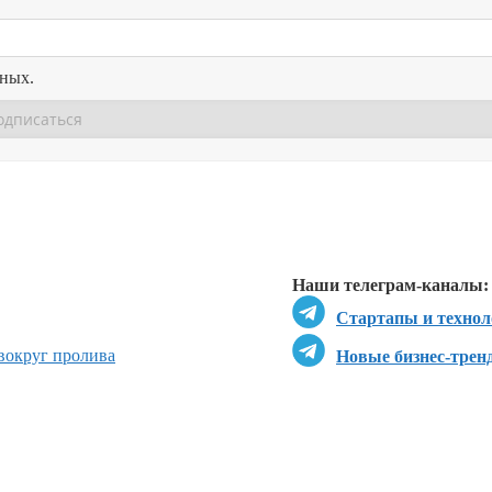
нных.
Перейти в
Перейти в
Д
Наши телеграм-каналы:
Стартапы и технол
 вокруг пролива
Новые бизнес-трен