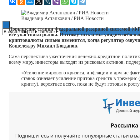
Книги
Владимир Астапкович / РИА Новости
Повышение ставки Федеральной резервной системой (ФР
все участники рынка. Поэтому хоть и мы увидим небольш
криптовалюты сильно изменится, когда регулятор озвучи
Кошелек.ру Михаил Богданов.
Сама перспектива ужесточения денежно-кредитной политик
всему миру, инвесторы выходят из рисковых активов, подчер
«Усиление мирового кризиса, инфляции и другие факт
ставок означает усиление притока средств в трежерис
крипту), вероятнее всего, пока не будут готовы к рост
Рассылка
Подпишитесь и получайте популярные статьи в в