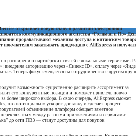
berries открывает новую главу в развитии электронной
основатель коммуникационного агентства «Голдман и По» Ден
омпании прорабатывают механизм доступа к китайским товар
ит покупателям заказывать продукцию с AliExpress и получат
 по расширению партнёрских связей с локальными сервисами. Р
: внедрила авторизацию через «Яндекс ID», оплату через «Янде
ета». Теперь фокус смещается на сотрудничество с другим кру
s получит возможность существенно расширить ассортимент за
усилит его конкурентные позиции и поможет привлечь новую
-за более широкого выбора. В свою очередь, AliExpress сможет
es, что потенциально ускорит доставку и сделает процесс
 покупателей объединение платформ обещает заметное
 переключаться между разными приложениями и сервисами:
ка” до сети ПВЗ — станут доступны для покупок
овать рост объёмов продаж на обеих площадках. Кроме того,