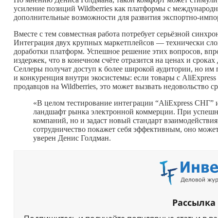
усиление позиций Wildberries как платформы с международн
дополнительные возможности для развития экспортно-импо
Вместе с тем совместная работа потребует серьёзной синхро
Интеграция двух крупных маркетплейсов — технически слож
доработки платформ. Успешное решение этих вопросов, впр
издержек, что в конечном счёте отразится на ценах и сроках
Селлеры получат доступ к более широкой аудитории, но им 
и конкуренция внутри экосистемы: если товары с AliExpre
продавцов на Wildberries, это может вызвать недовольство 
«В целом тестирование интеграции “AliExpress СНГ” и
ландшафт рынка электронной коммерции. При успешно
компаний, но и задаст новый стандарт взаимодейств
сотрудничество покажет себя эффективным, оно может
уверен Денис Голдман.
Рассылка