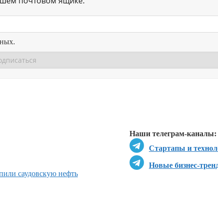
ашем почтовом ящике.
нных.
Перейти в
Перейти в
Д
Наши телеграм-каналы:
Стартапы и технол
Новые бизнес-трен
пили саудовскую нефть