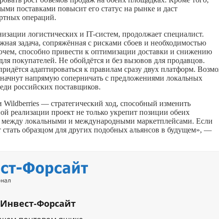
ыми поставками повысит его статус на рынке и даст
ртных операций.
низации логистических и IT-систем, продолжает специалист.
ная задача, сопряжённая с рисками сбоев и необходимостью
очем, способно привести к оптимизации доставки и снижению
 для покупателей. Не обойдётся и без вызовов для продавцов.
придётся адаптироваться к правилам сразу двух платформ. Возм
ss начнут напрямую соперничать с предложениями локальных
среди российских поставщиков.
 Wildberries — стратегический ход, способный изменить
й реализации проект не только укрепит позиции обеих
ия между локальными и международными маркетплейсами. Если
 стать образцом для других подобных альянсов в будущем», —
 Инвест-Форсайт