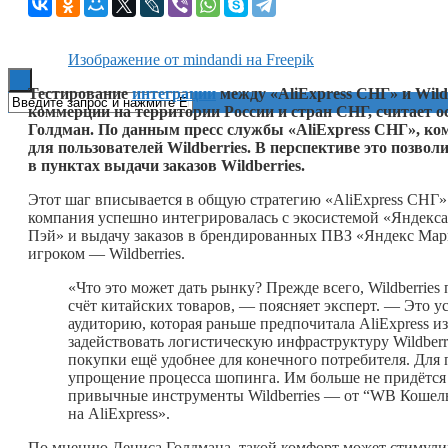
Книги
Изображение от mindandi на Freepik
Тестирование
интеграции
между «AliExpress СНГ» и Wild
коммерции на территории России и стран СНГ, считает 
Голдман. По данным пресс службы «AliExpress СНГ», к
для пользователей Wildberries. В перспективе это позвол
в пунктах выдачи заказов Wildberries.
Этот шаг вписывается в общую стратегию «AliExpress СНГ»
компания успешно интегрировалась с экосистемой «Яндекса»
Пэй» и выдачу заказов в брендированных ПВЗ «Яндекс Марк
игроком — Wildberries.
«Что это может дать рынку? Прежде всего, Wildberrie
счёт китайских товаров, — поясняет эксперт. — Это 
аудиторию, которая раньше предпочитала AliExpress из
задействовать логистическую инфраструктуру Wildberri
покупки ещё удобнее для конечного потребителя. Для
упрощение процесса шопинга. Им больше не придётся
привычные инструменты Wildberries — от “WB Кошель
на AliExpress».
По мнению Дениса Голдмана, такой комфорт может стимулир