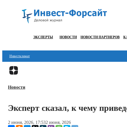
ЭКСПЕРТЫ
НОВОСТИ
НОВОСТИ ПАРТНЕРОВ
К
Инвестклимат
Финансы
Инвестиции
Новости
Блокчейн
Стартапы
Эксперт сказал, к чему привед
Технологии
2 июня, 2026, 17:53
2 июня, 2026
ESG