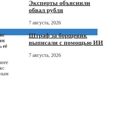
Эксперты объяснили
обвал рубля
7 августа, 2026
Штраф за борщевик
ис
ам
выписали с помощью ИИ
ь её
7 августа, 2026
анее
кс
пным