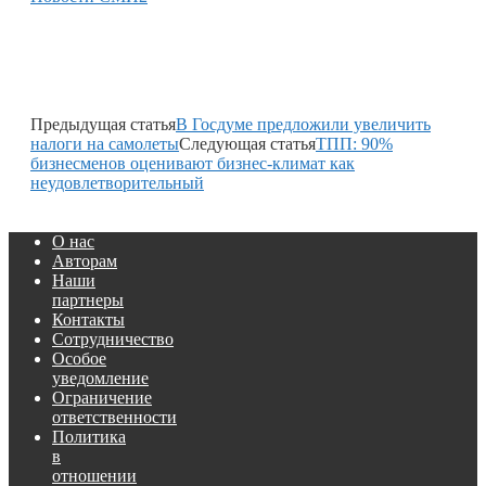
Предыдущая статья
В Госдуме предложили увеличить
налоги на самолеты
Следующая статья
ТПП: 90%
бизнесменов оценивают бизнес-климат как
неудовлетворительный
О нас
Авторам
Наши
партнеры
Контакты
Сотрудничество
Особое
уведомление
Ограничение
ответственности
Политика
в
отношении