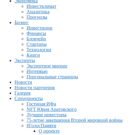
Экономика
Инвестклимат
Аналитика
Прогнозы
Бизнес
Инвестиции
Финансы
Блокчейн
Стартапы
Технологии
Книги
Эксперты
Экспертное мнение
Интервью
Персональные страницы
Новости
Новости партнеров
Галерея
Спецпроекты
Гостиная ИФа
NFT Юрия Аратовского
Лучшие инвесторы
75-летие завершения Второй мировоой войны
#ГолосПамяти
О проекте