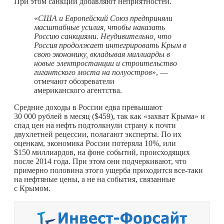
При этом санкции добавляют неприятностей.
«
США и Европейский Союз предприняли
масштабные усилия, чтобы наказать
Россию санкциями. Неудивительно, что
Россия продолжает интегрировать Крым в
свою экономику, вкладывая миллиарды в
новые электростанции и строительство
гигантского моста на полуостров
», —
отмечают обозреватели
американского агентства.
Средние доходы в России едва превышают
30 000 рублей в месяц ($459), так как «захват Крыма» и
спад цен на нефть подтолкнули страну к почти
двухлетней рецессии, полагают эксперты. По их
оценкам, экономика России потеряла 10%, или
$150 миллиардов, на фоне событий, происходящих
после 2014 года. При этом они подчеркивают, что
примерно половина этого ущерба приходится все-таки
на нефтяные цены, а не на события, связанные
с Крымом.