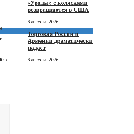
«Уралы» с колясками
возвращаются в США
6 августа, 2026
ло
Торговля России и
с
Армении драматически
падает
0 за
6 августа, 2026