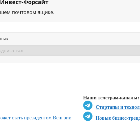
 Инвест-Форсайт
ашем почтовом ящике.
нных.
Перейти в
Перейти в
Д
Наши телеграм-каналы:
Стартапы и технол
может стать президентом Венгрии
Новые бизнес-трен