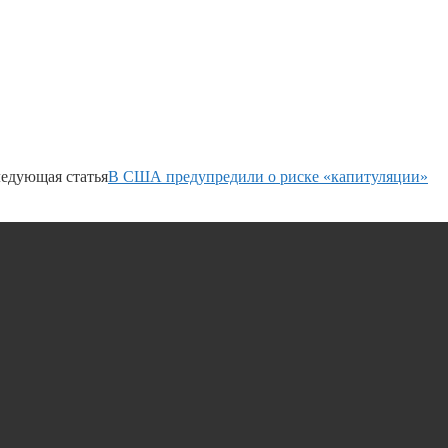
едующая статья
В США предупредили о риске «капитуляции»