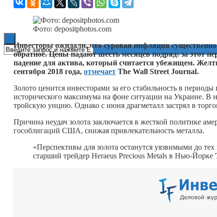
Книги
Фото: depositphotos.com
Инвесторы ожидали, что суровая инфляция существенно п
обратное. Цены падают шесть месяцев подряд: за этот п
падение для актива, который считается убежищем. Жел
сентября 2018 года,
отмечает
The Wall Street Journal.
Золото ценится инвесторами за его стабильность в периоды 
исторического максимума на фоне ситуации на Украине. В на
тройскую унцию. Однако с июня драгметалл застрял в торго
Причина неудач золота заключается в жесткой политике аме
гособлигаций США, снижая привлекательность металла.
«Перспективы для золота останутся уязвимыми до тех
старший трейдер Heraeus Precious Metals в Нью-Йорке