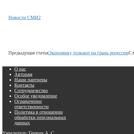
Новости СМИ2
Предыдущая статья
Экономику толкают на грань рецессии
Сл
О нас
Авторам
Наши партнеры
Контакты
Сотрудничество
Особое уведомление
Ограничение
ответственности
Политика в отношении
обработки персональных
данных
Учредитель: Генкин А. С.