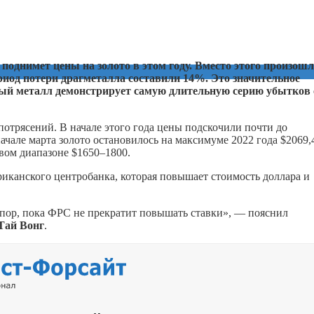
однимет цены на золото в этом году. Вместо этого произош
ериод потери драгметалла составили 14%. Это значительное
тый металл демонстрирует самую длительную серию убытков 
потрясений. В начале этого года цены подскочили почти до
чале марта золото остановилось на максимуме 2022 года $2069,4
вом диапазоне $1650–1800.
риканского центробанка, которая повышает стоимость доллара и
 пор, пока ФРС не прекратит повышать ставки», — пояснил
Тай Вонг
.