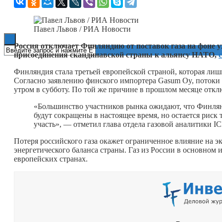
Книги
Павел Львов / РИА Новости
Россия отключает Финляндию от поставок газа на фоне 
присоединения скандинавской страны к альянсу НАТО,
Финляндия стала третьей европейской страной, которая лиши
Согласно заявлению финского импортера Gasum Oy, потоки
утром в субботу. По той же причине в прошлом месяце откл
«Большинство участников рынка ожидают, что Финлян
будут сокращены в настоящее время, но остается риск 
участь», — отметил глава отдела газовой аналитики I
Потеря российского газа окажет ограниченное влияние на 
энергетического баланса страны. Газ из России в основном и
европейских странах.