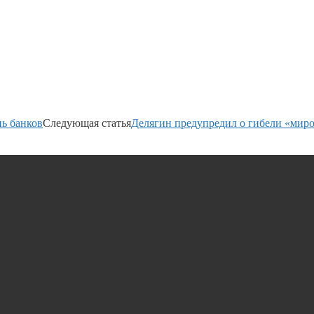
нь банков
Следующая статья
Делягин предупредил о гибели «миро