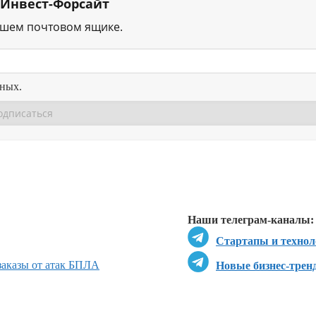
 Инвест-Форсайт
ашем почтовом ящике.
нных.
Перейти в
Перейти в
Д
Наши телеграм-каналы:
Стартапы и технол
 заказы от атак БПЛА
Новые бизнес-трен