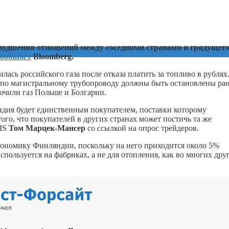
ухудшения отношений между соседними странами и грядущег
сообщает
Bloomberg.
лась российского газа после отказа платить за топливо в рублях
 по магистральному трубопроводу должны быть остановлены ра
ючили газ Польше и Болгарии.
дия будет единственным покупателем, поставки которому
того, что покупателей в других странах может постичь та же
CIS
Том Марцек-Мансер
со ссылкой на опрос трейдеров.
экономику Финляндии, поскольку на него приходится около 5%
спользуется на фабриках, а не для отопления, как во многих дру