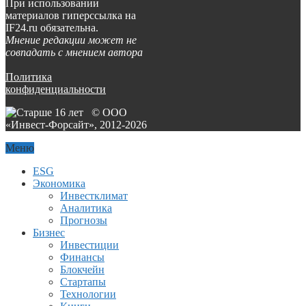
При использовании
материалов гиперссылка на
IF24.ru обязательна.
Мнение редакции может не
совпадать с мнением автора
Политика
конфиденциальности
© ООО
«Инвест-Форсайт», 2012-
2026
Меню
ESG
Экономика
Инвестклимат
Аналитика
Прогнозы
Бизнес
Инвестиции
Финансы
Блокчейн
Стартапы
Технологии