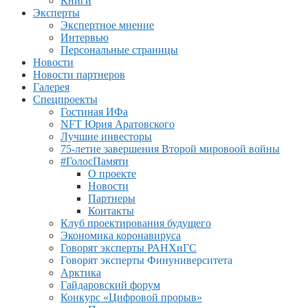
Книги
Эксперты
Экспертное мнение
Интервью
Персональные страницы
Новости
Новости партнеров
Галерея
Спецпроекты
Гостиная ИФа
NFT Юрия Аратовского
Лучшие инвесторы
75-летие завершения Второй мировоой войны
#ГолосПамяти
О проекте
Новости
Партнеры
Контакты
Клуб проектирования будущего
Экономика коронавируса
Говорят эксперты РАНХиГС
Говорят эксперты Финуниверситета
Арктика
Гайдаровский форум
Конкурс «Цифровой прорыв»